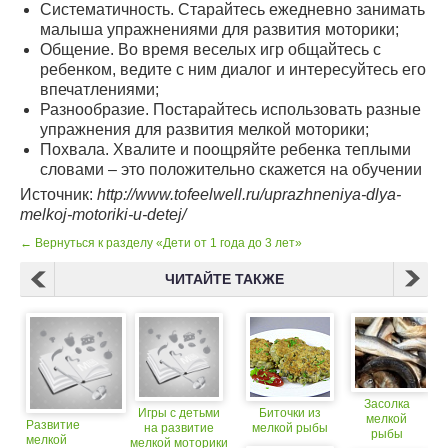
Систематичность. Старайтесь ежедневно занимать
малыша упражнениями для развития моторики;
Общение. Во время веселых игр общайтесь с
ребенком, ведите с ним диалог и интересуйтесь его
впечатлениями;
Разнообразие. Постарайтесь использовать разные
упражнения для развития мелкой моторики;
Похвала. Хвалите и поощряйте ребенка теплыми
словами – это положительно скажется на обучении
Источник:
http://www.tofeelwell.ru/uprazhneniya-dlya-
melkoj-motoriki-u-detej/
← Вернуться к разделу «Дети от 1 года до 3 лет»
ЧИТАЙТЕ ТАКЖЕ
Засолка
Игры с детьми
Биточки из
мелкой
Развитие
на развитие
мелкой рыбы
рыбы
мелкой
мелкой моторики