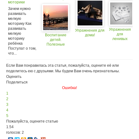
моторики
Зачем нужно
развивать
мелкую
моторику Как
развивать
Упражнения
Упражнения для
мелкую
для
Воспитание
дома!
моторику
ленивых
детей.
ребёнка
Полезные
Постулат о том,
советы для
что...
родителей о
воспитании
детей
Если Вам понравилась эта статья, пожалуйста, оцените её или
поделитесь ею с друзьями. Мы будем Вам очень признательны.
Оценить
Поделиться
Ошибка!
1
2
3
4
5
Пожалуйста, оцените статью
1.54
голосов: 2