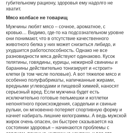
губительному рациону, здоровья ему надолго не
хватит.
Мясо колбасе не товарищ
Мужчины любят мясо – сочное, ароматное, с
кровью… Видимо, где-то на подсознательном уровне
они понимают, что в отсутствие качественного
животного белка у них может снизиться либидо, и
ухудшится работоспособность. Однако не все
разновидности мяса действуют одинаково. Кусок
телятины, говядины, курицы, нежирной свинины и
баранины действительно тонизирует и «строит»
клетки (в том числе половые). А вот тяжелое мясо и
особенно полуфабрикаты, напичканные жирами,
вредными углеводами и пищевой химией, наносят
серьезный вред. Если мужчина будет есть
исключительно готовые пельмешки и котлетки
непонятного происхождения, сардельки и свиные
рульки, он мгновенно потеряет спортивную форму и
начнет набирать лишние килограммы. А ведь мужской
жирок очень опасен, он быстрее сказывается на
состоянии здоровья – начинаются проблемы с