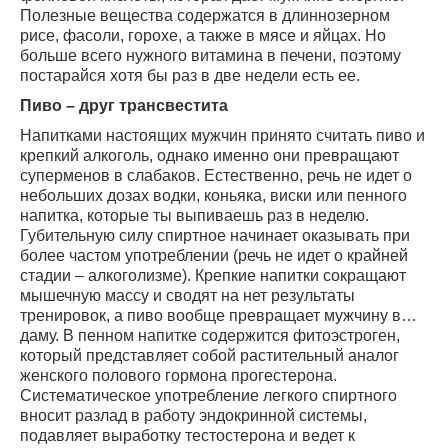
Полезные вещества содержатся в длиннозерном
рисе, фасоли, горохе, а также в мясе и яйцах. Но
больше всего нужного витамина в печени, поэтому
постарайся хотя бы раз в две недели есть ее.
Пиво – друг трансвестита
Напитками настоящих мужчин принято считать пиво и
крепкий алкоголь, однако именно они превращают
суперменов в слабаков. Естественно, речь не идет о
небольших дозах водки, коньяка, виски или пенного
напитка, которые ты выпиваешь раз в неделю.
Губительную силу спиртное начинает оказывать при
более частом употреблении (речь не идет о крайней
стадии – алкоголизме). Крепкие напитки сокращают
мышечную массу и сводят на нет результаты
тренировок, а пиво вообще превращает мужчину в…
даму. В пенном напитке содержится фитоэстроген,
который представляет собой растительный аналог
женского полового гормона прогестерона.
Систематическое употребление легкого спиртного
вносит разлад в работу эндокринной системы,
подавляет выработку тестостерона и ведет к