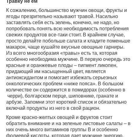
Травку не ем
К сожалению, большинство мужчин овощи, фрукты и
ягоды презрительно называют травой. Насильно
заставлять себя есть зелень, конечно, не надо, но
попробовать понять всю необходимость потребления
свежих продуктов все-таки стоит. В крайнем случае,
просто делайте побольше салата и кладите поменьше
макарон, чаще кушайте вкусные овощные гарниры.
Из всего многообразия «травы» есть та, которая
особенно необходима мужчине. В первую очередь это
красные и оранжевые плоды – пигмент ликопен,
придающий им насыщенный цвет, является
антиоксидантом и помогает избежать серьезных
онкологических проблем «ниже пояса». В большом
количестве он содержится в помидорах (особенно в
черри), болгарском перце, шиповнике, гранате и
арбузе. Запомни этот короткий список и обязательно
включай продукты из него в свой рацион.
Кроме красно-желтых овощей и фруктов стоит
обратить внимание и на зеленые листовые салаты – в
них очень много витаминов группы В и особенно
фолиевой кислоты, которая дает мужчине энергию.