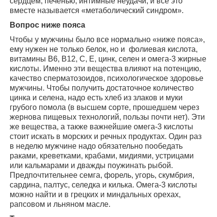
сердцем, печенью, интимные неудачи, и все это
вместе называется «метаболический синдром».
Вопрос ниже пояса
Чтобы у мужчины было все нормально «ниже пояса»,
ему нужен не только белок, но и
фолиевая кислота,
витамины В6, В12, С, Е, цинк, селен и омега-3 жирные
кислоты. Именно эти вещества влияют на потенцию,
качество сперматозоидов, психологическое здоровье
мужчины. Чтобы получить достаточное количество
цинка и селена, надо есть хлеб из злаков и муки
грубого помола (в высшем сорте, прошедшем через
жернова пищевых технологий, пользы почти нет). Эти
же вещества, а также важнейшие омега-3 кислоты
стоит искать в морских и речных продуктах. Один раз
в неделю мужчине надо обязательно пообедать
раками, креветками, крабами, мидиями, устрицами
или кальмарами и дважды поужинать рыбой.
Предпочтительнее семга, форель, угорь, скумбрия,
сардина, палтус, селедка и килька. Омега-3 кислоты
можно найти и в грецких и миндальных орехах,
рапсовом и льняном масле.