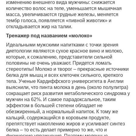
изменению внешнего вида мужчины: снижается
количество волос на теле, уменьшается мышечная
масса, увеличиваются грудные железы, меняется
тембр голоса, появляется «пивной животик» и
откладывается жир на талии.
Тренажер под названием «молоко»
Идеальными мужскими напитками с точки зрения
диетологии являются сухое красное вино и молоко,
которые, к сожалению, представители сильной
половины не очень уважают. Придется ломать
стереотипы! Молоко и творог – прекрасные источники
белка для мышц и всех клеточек сильного, крепкого
тела. Ученые Кардиффского университета в Англии
выяснили, что пинта молока в день (около полулитра)
сокращает риск развития метаболического синдрома у
мужчин на 62%. И самое парадоксальное, таким
эффектом в большей степени обладает не
обезжиренный, а нормальный напиток. К тому же
кальций, содержащийся в коровьем продукте,
препятствует накоплению жиров и усиливает синтез
белка – то есть делает примерно то же, что и
физические упражнения. Поэтому молочные