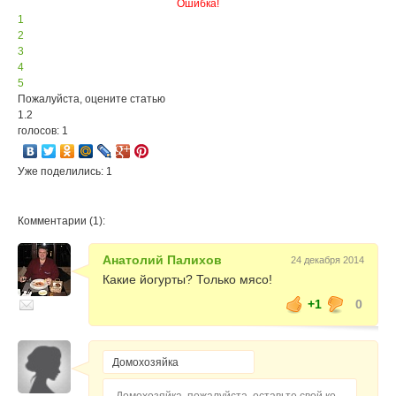
Ошибка!
1
2
3
4
5
Пожалуйста, оцените статью
1.2
голосов: 1
Уже поделились: 1
Комментарии (1):
Анатолий Палихов
24 декабря 2014
Какие йогурты? Только мясо!
+1
0