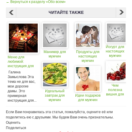
← Вернуться к разделу «Обо всем»
ЧИТАЙТЕ ТАКЖЕ
Йогурт для
настоящих
Маникюр для
Продукты для
мужчин
мужчин
настоящих
Меню для
мужчин
любимой:
инструкция для
мужчин
Галина
Замыслова Эта
тема не для вас,
Чем
мои дорогие
полезна
дамы. Это
Идеальный
вишня для
завтрак для
Идеи подарков
примерная
мужчин и
мужчин
для мужчин
инструкция для...
женщин
Если Вам понравилась эта статья, пожалуйста, оцените её или
поделитесь ею с друзьями. Мы будем Вам очень признательны.
Оценить
Поделиться