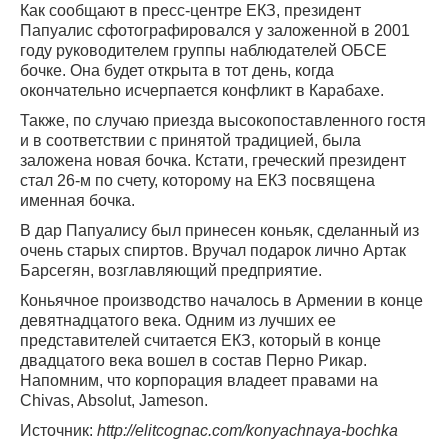
Как сообщают в пресс-центре ЕКЗ, президент
Папуалис сфотографировался у заложенной в 2001
году руководителем группы наблюдателей ОБСЕ
бочке. Она будет открыта в тот день, когда
окончательно исчерпается конфликт в Карабахе.
Также, по случаю приезда высокопоставленного гостя
и в соответствии с принятой традицией, была
заложена новая бочка. Кстати, греческий президент
стал 26-м по счету, которому на ЕКЗ посвящена
именная бочка.
В дар Папуалису был принесен коньяк, сделанный из
очень старых спиртов. Вручал подарок лично Артак
Барсегян, возглавляющий предприятие.
Коньячное производство началось в Армении в конце
девятнадцатого века. Одним из лучших ее
представителей считается ЕКЗ, который в конце
двадцатого века вошел в состав Перно Рикар.
Напомним, что корпорация владеет правами на
Chivas, Absolut, Jameson.
Источник:
http://elitcognac.com/konyachnaya-bochka