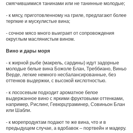
смягчившимися танинами или не танинные молодые;
- к мясу, приготовленному на гриле, предлагают более
терпкие и мускулистые вина;
- сочное мясо много выиграет от сопровождения
округлым маслянистым вином.
Вино и дары моря
- к жирной рыбе (макрель, сардины) идут задорные
молодые белые вина Божоле Блан, Треббиано, Виньо
Верде, легкие немного несбалансированные, без
оттенков выдержки, с высокой кислотностью.
- к лососевым подходит ароматное белое
выдержанное вино с яркими фруктовыми оттенками,
например, Рислинг, Гевюрцтраминер, Совиньон Блан
или Шабли.
- к морепродуктам подают те же вина, что и в
предыдущем случае, а вдобавок – портвейн и мадеру.