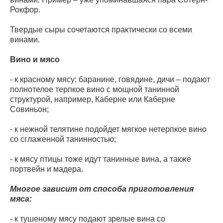
Рокфор.
Твердые сыры сочетаются практически со всеми
винами.
Вино и мясо
- к красному мясу: баранине, говядине, дичи – подают
полнотелое терпкое вино с мощной танинной
структурой, например, Каберне или Каберне
Совиньон;
- к нежной телятине подойдет мягкое нетерпкое вино
со сглаженной танинностью;
- к мясу птицы тоже идут танинные вина, а также
портвейн и мадера.
Многое зависит от способа приготовления
мяса:
- к тушеному мясу подают зрелые вина со