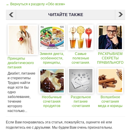
← Вернуться к разделу «Обо всем»
ЧИТАЙТЕ ТАКЖЕ
Зимняя диета,
Самые
РАСКРЫВАЕМ
особенности,
полезные
СЕКРЕТЫ
Принципы
принципы,
сочетания.
ПРАВИЛЬНОГО
диабетического
рацион
СОЧЕТАНИЯ
питания
ВЕЩЕЙ от
Диабет, питание
Александра
и стереотипы
Васильева
Трудно найти
еще хотя бы
одно
заболевание,
Необычные
Раздельное
Волшебное
течение
сочетания
питание
сочетания
продуктов
-сочетания
меда и корицы
которого
продуктов,
творит чудеса в
настолько...
замена
нашем
ингредиентов
организме!
Если Вам понравилась эта статья, пожалуйста, оцените её или
поделитесь ею с друзьями. Мы будем Вам очень признательны.