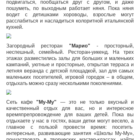
подвигаться, пообщаться друг с другом, и даже
пошуметь, по выходным работает няня. Пока няня
водит с детишками хороводы, взрослые могут
расслабиться и насладиться колоритной итальянской
кухней.
Загородный ресторан
"Марио"
- просторный,
неспешный, семейный. Ресторан-уикенд. На трех
этажах разместились залы для больших и маленьких
кампаний, уютные и просторные, открытая терраса и
летняя веранда с детской площадкой, зал для самых
маленьких посетителей, игровой городок – в общем,
отдыхать можно сразу несколькими поколениями.
Сеть кафе
"Му-Му"
— это не только вкусный и
качественный отдых для вас, но и интересное
времяпрепровождение для ваших детей. Пока вы
отдыхаете у нас в гостях, ваши детки могут весело, а
главное с пользой провести время: посетить
интересные, развивающие занятия «Школы Му-Му»,
поучаствовать в творческих мастер-классах, найти