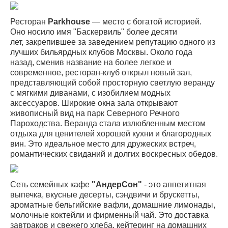
Ресторан
Parkhouse
— место с богатой историей.
Оно носило имя "Баскервиль" более десяти
лет, закрепившее за заведением репутацию одного из
лучших бильярдных клубов Москвы. Около года
назад, сменив название на более легкое и
современное, ресторан-клуб открыл новый зал,
представляющий собой просторную светлую веранду
с мягкими диванами, с изобилием модных
аксессуаров. Широкие окна зала открывают
живописный вид на парк Северного Речного
Пароходства. Веранда стала излюбленным местом
отдыха для ценителей хорошей кухни и благородных
вин. Это идеальное место для дружеских встреч,
романтических свиданий и долгих воскресных обедов.
Сеть семейных кафе
"АндерСон"
- это аппетитная
выпечка, вкусные десерты, сэндвичи и брускетты,
ароматные бельгийские вафли, домашние лимонады,
молочные коктейли и фирменный чай. Это доставка
завтраков и свежего хлеба, кейтеринг на домашних