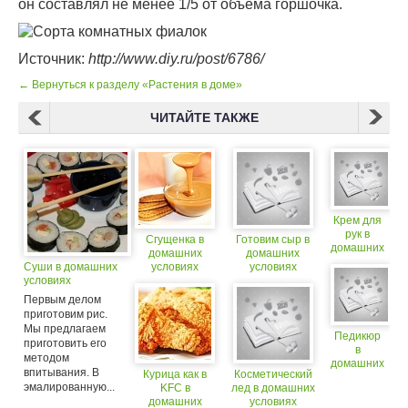
он составлял не менее 1/5 от объема горшочка.
Источник:
http://www.diy.ru/post/6786/
← Вернуться к разделу «Растения в доме»
ЧИТАЙТЕ ТАКЖЕ
Крем для
рук в
Сгущенка в
Готовим сыр в
домашних
домашних
домашних
условиях
Суши в домашних
условиях
условиях
условиях
Первым делом
приготовим рис.
Мы предлагаем
Педикюр
приготовить его
в
методом
домашних
впитывания. В
Курица как в
Косметический
условиях
эмалированную...
KFC в
лед в домашних
домашних
условиях