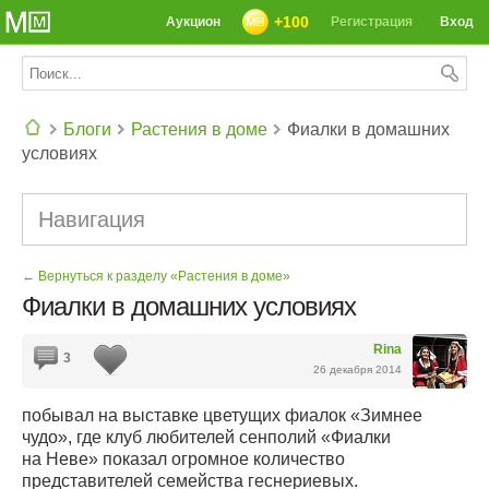
+100
Аукцион
Регистрация
Вход
Блоги
Растения в доме
Фиалки в домашних
условиях
СЕГОДНЯ: 39142 РЕЦЕПТА
Навигация
← Вернуться к разделу «Растения в доме»
Фиалки в домашних условиях
Rina
3
26 декабря 2014
побывал на выставке цветущих фиалок «Зимнее
чудо», где клуб любителей сeнполий «Фиалки
на Неве» показал огромное количество
представителей семейства геснериевых.