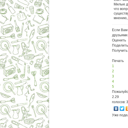
Милые д
что вопр
сущест
мнению,.
Если Вам 
друзьями
Оценить
Поделить
Получить
Печать
1
2
3
4
5
Пожалуйс
2.29
голосов: 
Уже поде