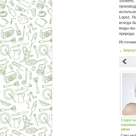
Sistems, 
производ
использо
Lopez, Na
всегда б
моды вы 
природа.
Источни
← Вернут
Секреты
парижанк
умом
Свет мой