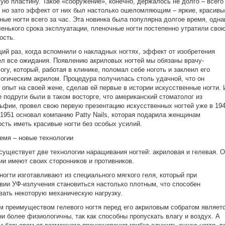
вую пластину. Такое «сооружение», конечно, держалось не долго – всего
, но зато эффект от них был настолько ошеломляющим – яркие, красивы
ные ногти всего за час. Эта новинка была популярна долгое время, одна
ленького срока эксплуатации, пленочные ногти постепенно утратили сво
ость.
й раз, когда вспомнили о накладных ногтях, эффект от изобретения
л все ожидания. Появлению акриловых ногтей мы обязаны врачу-
огу, который, работая в клинике, поломал себе ноготь и заклеил его
огическим акрилом. Процедура получилась столь удачной, что он
 опыт на своей жене, сделав ей первые в истории искусственные ногти. 
е подруги были в таком восторге, что американский стоматолог из
фии, провел свою первую презентацию искусственных ногтей уже в 19
в 1951 основал компанию Patty Nails, которая подарила женщинам
сть иметь красивые ногти без особых усилий.
емя – новые технологии
существует две технологии наращивания ногтей: акриловая и гелевая. 
ии имеют своих сторонников и противников.
ногти изготавливают из специального мягкого геля, который при
вии УФ-излучения становиться настолько плотным, что способен
ать некоторую механическую нагрузку.
 преимуществом гелевого ногтя перед его акриловым собратом являет
они более физиологичны, так как способны пропускать влагу и воздух. А