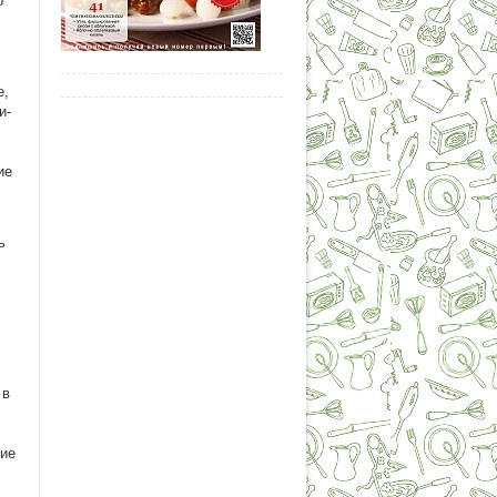
о
е,
и-
ие
ь
 в
ние