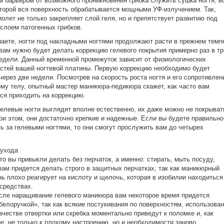
 барьером от возможного проникновения грибка служить сушка ногтя, в
торой вся поверхность обрабатывается мощными УФ-излучением. Так,
олет не только закрепляет слой геля, но и препятствует развитию под
слоем патогенных грибков.
наете, ногти под накладными ногтями продолжают расти в прежнем темп
вам нужно будет делать коррекцию гелевого покрытия примерно раз в тр
едели. Данный временной промежуток зависит от физиологических
стей вашей ногтевой платины. Первую коррекцию необходимо будет
через две недели. Посмотрев на скорость роста ногтя и его сопротивлен
му телу, опытный мастер маникюра-педикюра скажет, как часто вам
ся приходить на коррекцию.
елевые ногти выглядят вполне естественно, их даже можно не покрыват
ри этом, они достаточно крепкие и надежные. Если вы будете правильно
ь за гелевыми ногтями, то они смогут прослужить вам до четырех
 ухода
что вы привыкли делать без перчаток, а именно: стирать, мыть посуду,
вам придется делать строго в защитных перчатках, так как маникюрный
нь плохо реагирует на кислоту и щелочь, которая в изобилии находиться
средствах.
сле наращивание гелевого маникюра вам некоторое время придется
белоручкой», так как всякие постукивания по поверхностям, использова
качестве отвертки или скребка моментально приведут к поломке и, как
е, не только к плохому настроению, но и необходимости заново