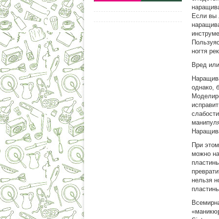
наращива
Если вы 
наращива
инструме
Пользуяс
ногтя ре
Вред или
Наращива
однако, 
Моделиро
исправит
слабости
манипуля
Наращива
При этом
можно на
пластины
преврати
нельзя н
пластины
Всемирна
«маникюр