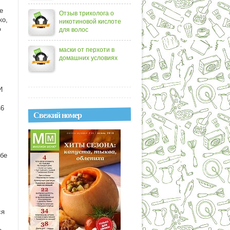
е
Отзыв трихолога о
ко,
никотиновой кислоте
ю
для волос
маски от перхоти в
домашних условиях
И
46
Свежий номер
Обе
ся