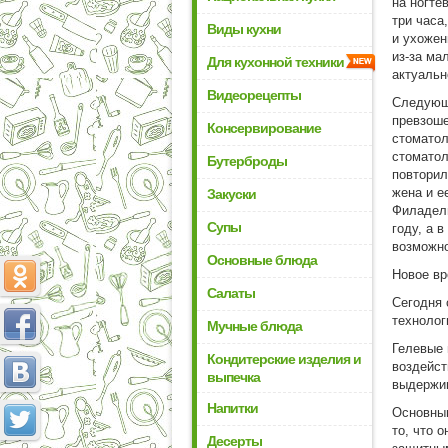
на ногте
три часа
Виды кухни
и ухожен
из-за ма
Для кухонной техники
актуальн
Видеорецепты
Следующи
превзоше
Консервирование
стоматол
стоматол
Бутерброды
повторил
жена и е
Закуски
Филадель
Супы
году, а 
возможно
Основные блюда
Новое вр
Салаты
Сегодня 
технолог
Мучные блюда
Гелевые 
Кондитерские изделия и
воздейст
выпечка
выдержив
Напитки
Основным
то, что 
Десерты