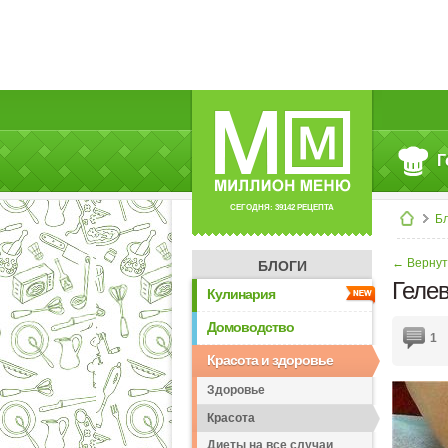
Г
СЕГОДНЯ: 39142 РЕЦЕПТА
Б
← Вернут
БЛОГИ
Гелев
Кулинария
Домоводство
1
Красота и здоровье
Здоровье
Красота
Диеты на все случаи