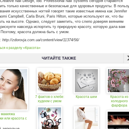
Creative Nail Design, Ibd. Professional Nail Systems сегодня стараются
ить только качественные и безопасные для здоровья продукты. В польз
вания искусственных ногтей говорят такие известные имена как Jennifer
omi Campbell, Carla Bruni, Paris Hilton, которые используют их, что бы
ыть на высоте. Однако, следует заметить, что слепо доверяя веяниям
рискуете навсегда испортить ту природную красоту, которую дала вам
 Поэтому, красота должна быть с умом.
к:
http://zdorovja.com.ua/content/view/11374/56/
ься к разделу «Красота»
ЧИТАЙТЕ ТАКЖЕ
7 фактов о хлебе:
Красота шеи
Красота из
худеем с умом
холодного
фарфора
 макияжа
и или красота с
, зеркальце...