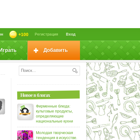
+100
он
Регистрация
Вход
Играть
Добавить
Новое в блогах
Фирменные блюда:
культовые продукты,
определяющие
национальные кухни
Молодая творческая
тенденция в искусстве.