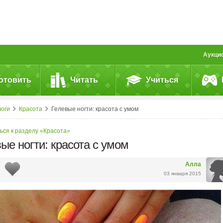
Аукци
отовить
Читать
Учиться
логи
Красота
Гелевые ногти: красота с умом
ься к разделу «Красота»
ые ногти: красота с умом
Алла
03 января 2015