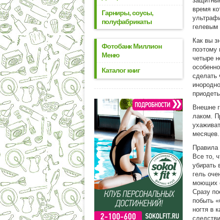
защитным
время ко
Гарниры, соусы,
ультрафи
полуфабрикаты
гелевым 
Как вы з
Фотобанк Миллион
поэтому 
Меню
четыре н
особенно
Каталог книг
сделать 
инородно
приодеть
Внешне г
лаком. П
ухаживат
месяцев.
Правила
Все то, 
убирать 
гель оче
моющих 
Сразу по
побыть «
ногтя в 
следстви