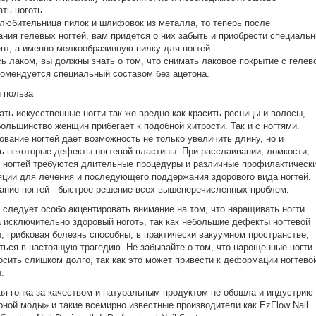
ть ноготь.
любительница пилок и шлифовок из металла, то теперь после
ния гелевых ногтей, вам придется о них забыть и приобрести специаль
нт, а именно мелкообразивную пилку для ногтей.
ь лаком, вы должны знать о том, что снимать лаковое покрытие с гелев
комендуется специальный составом без ацетона.
 польза
ть искусственные ногти так же вредно как красить ресницы и волосы,
большинство женщин прибегает к подобной хитрости. Так и с ногтями.
вание ногтей дает возможность не только увеличить длину, но и
ь некоторые дефекты ногтевой пластины. При расслаивании, ломкости,
 ногтей требуются длительные процедуры и различные профилактическ
ции для лечения и последующего поддержания здорового вида ногтей.
ние ногтей - быстрое решение всех вышеперечисленных проблем.
 следует особо акцентировать внимание на том, что наращивать ногти
 исключительно здоровый ноготь, так как небольшие дефекты ногтевой
, грибковая болезнь способны, в практически вакуумном пространстве,
ться в настоящую трагедию. Не забывайте о том, что нарощенные ногти
осить слишком долго, так как это может привести к деформации ногтево
.
я гонка за качеством и натуральным продуктом не обошла и индустрию
ной моды» и такие всемирно известные производители как EzFlow Nail