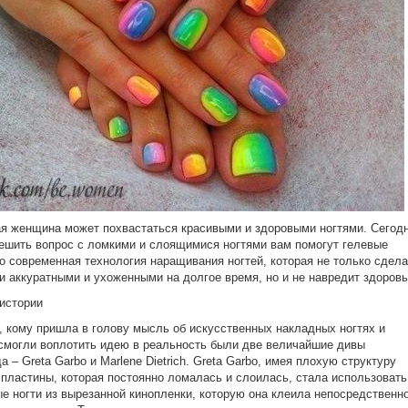
я женщина может похвастаться красивыми и здоровыми ногтями. Сегод
ешить вопрос с ломкими и слоящимися ногтями вам помогут гелевые
то современная технология наращивания ногтей, которая не только сдела
и аккуратными и ухоженными на долгое время, но и не навредит здоров
истории
 кому пришла в голову мысль об искусственных накладных ногтях и
смогли воплотить идею в реальность были две величайшие дивы
а – Greta Garbо и Marlene Dietrich. Greta Garbо, имея плохую структуру
 пластины, которая постоянно ломалась и слоилась, стала использовать
е ногти из вырезанной кинопленки, которую она клеила непосредственн