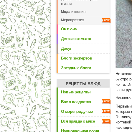
жизни
Мода и шопинг
Мероприятия
Он и она
Детская комната
Досуг
Блоги экспертов
Звездные блоги
Не кажда
быстро р
РЕЦЕПТЫ БЛЮД
ногти. Э
ваши рук
Новые рецепты
Немного 
Все о сладостях
Первыми,
О морепродуктах
которые 
Голливуд
Вся правда о мясе
ногтевой
накладны
Национальная кухня