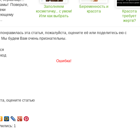
амы! Поверьте,
Заполняем
Беременность и
еки
косметичку... с умом!
красота
Красота
вующему
Или как выбрать
требует
..
косметику?
жертв?
понравилась эта статья, пожалуйста, оцените её или поделитесь ею с
. Мы будем Вам очень признательны.
ся
 код
Ошибка!
та, оцените статью
3
лились: 1