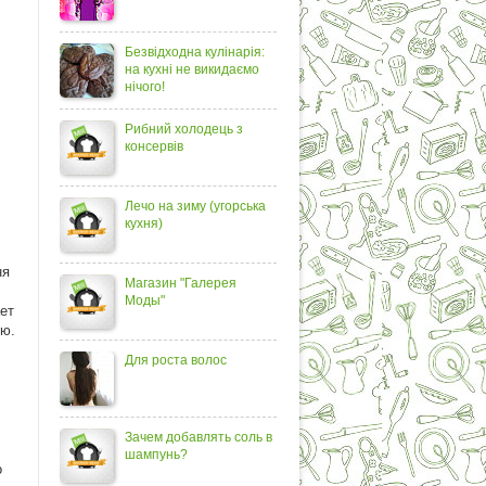
Безвідходна кулінарія:
на кухні не викидаємо
нічого!
Рибний холодець з
консервів
Лечо на зиму (угорська
кухня)
ня
Магазин "Галерея
Моды"
ет
ью.
Для роста волос
Зачем добавлять соль в
шампунь?
о