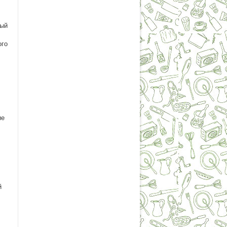
ный
ого
ие
й