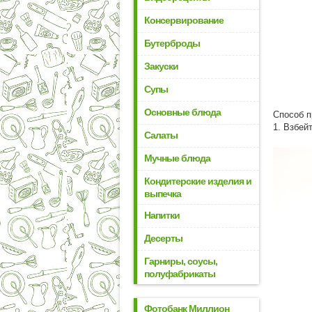
Консервирование
Бутерброды
Закуски
Супы
Основные блюда
Способ п
1. Взбей
Салаты
Мучные блюда
Кондитерские изделия и
выпечка
Напитки
Десерты
Гарниры, соусы,
полуфабрикаты
Фотобанк Миллион