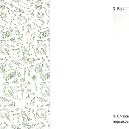
3. Всыпь
4. Смажь
персиков