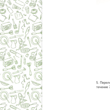
5. Перел
течение 