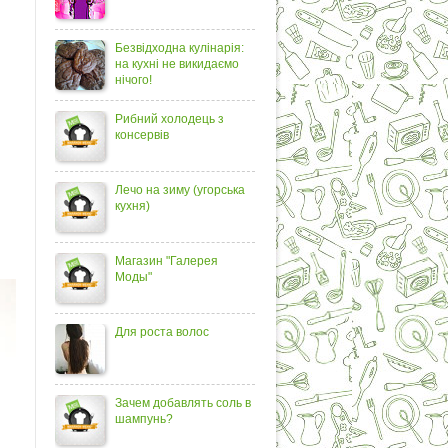
Безвідходна кулінарія:
на кухні не викидаємо
нічого!
Рибний холодець з
консервів
Лечо на зиму (угорська
кухня)
Магазин "Галерея
Моды"
Для роста волос
Зачем добавлять соль в
шампунь?