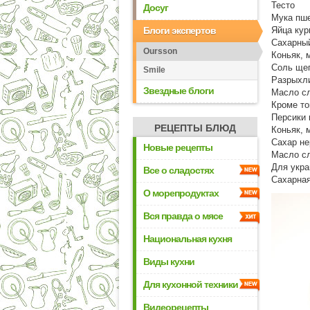
Тесто
Досуг
Мука пше
Блоги экспертов
Яйца кури
Сахарный
Oursson
Коньяк, 
Соль ще
Smile
Разрыхли
Звездные блоги
Масло сл
Кроме то
Персики 
РЕЦЕПТЫ БЛЮД
Коньяк, 
Сахар не
Новые рецепты
Масло сл
Для укр
Все о сладостях
Сахарная
О морепродуктах
Вся правда о мясе
Национальная кухня
Виды кухни
Для кухонной техники
Видеорецепты