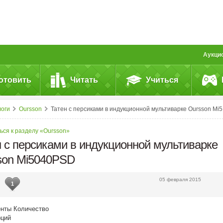
Аукци
отовить
Читать
Учиться
логи
Oursson
Татен с персиками в индукционной мультиварке Oursson Mi5040PSD
ься к разделу «Oursson»
н с персиками в индукционной мультиварке
son Mi5040PSD
05 февраля 2015
1
нты Количество
рций