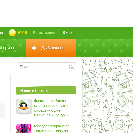
+100
он
Регистрация
Вход
Играть
Добавить
Новое в блогах
Фирменные блюда:
культовые продукты,
определяющие
национальные кухни
Молодая творческая
тенденция в искусстве.