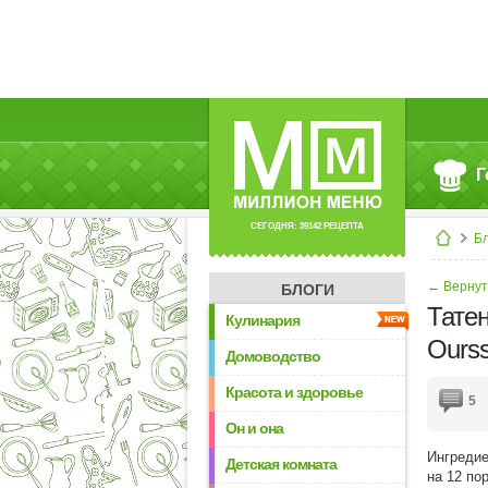
Г
СЕГОДНЯ: 39142 РЕЦЕПТА
Б
← Вернут
БЛОГИ
Тате
Кулинария
Ours
Домоводство
Красота и здоровье
5
Он и она
Ингредие
Детская комната
на 12 по