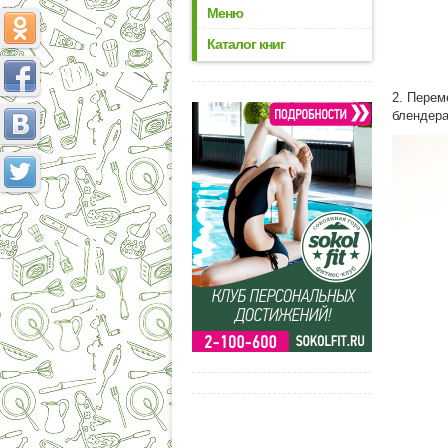
Меню
Каталог книг
2. Перем
блендера