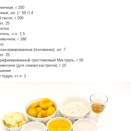
ничная, г 250
ные, шт. (~ 50 г) 4
 песок, г 200
мл. 25
потка
тель, ч.л. 1,5
ивочное, г 180
го:
консервированные (половинки), шт. 7
мл. 25
рафинированный тростниковый Мистраль, г 50
ивочное (для смазки кастрюли), г 10
ашения
 пудра, ст.л. 1