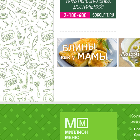
Кол
рец
Но
Сл