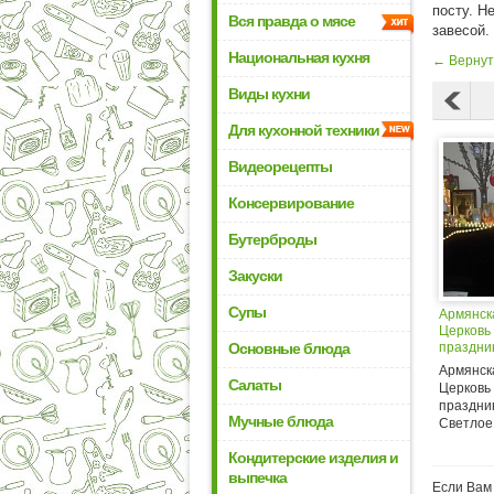
посту. Н
Вся правда о мясе
завесой.
Национальная кухня
← Вернут
Виды кухни
Для кухонной техники
Видеорецепты
Консервирование
Бутерброды
Закуски
Супы
Армянск
Церковь
Основные блюда
праздник
Светлое
Армянск
Воскрес
Салаты
Церковь
праздник
Мучные блюда
Светлое 
Кондитерские изделия и
выпечка
Если Вам 