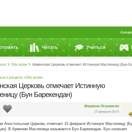
Аукци
отовить
Читать
Учиться
логи
Обо всем
Армянская Церковь отмечает Истинную Масленицу (Бун Барекендан
ься к разделу «Обо всем»
нская Церковь отмечает Истинную
еницу (Бун Барекендан)
Мариана Оганнисян
15 февраля 2015
я Апостольская Церковь отмечает 15 февраля Истинную Масленицу (Б
ан). В Армении Масленица называется Бун Барекендан. Бун означает