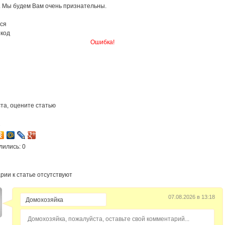
. Мы будем Вам очень признательны.
ся
 код
Ошибка!
та, оцените статью
2
лились: 0
рии к статье отсутствуют
07.08.2026 в 13:18
Домохозяйка, пожалуйста, оставьте свой комментарий...