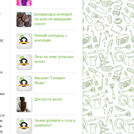
–
Безвідходна кулінарія:
на кухні не викидаємо
нічого!
Рибний холодець з
цу
консервів
Лечо на зиму (угорська
кухня)
ся
Магазин "Галерея
Моды"
рки
Для роста волос
ься
ям
Зачем добавлять соль в
шампунь?
 в
му