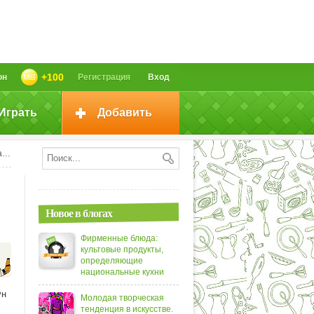
+100
он
Регистрация
Вход
Играть
Добавить
)
Новое в блогах
Фирменные блюда:
культовые продукты,
определяющие
национальные кухни
ун
Молодая творческая
тенденция в искусстве.