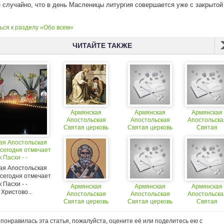
е случайно, что в день Масленицы литургия совершается уже с закрытой
ься к разделу «Обо всем»
ЧИТАЙТЕ ТАКЖЕ
Армянская
Армянская
Армянская
Апостольская
Апостольская
Апостольска
Святая церковь
Святая церковь
Святая
церковь
ая Апостольская
 сегодня отмечает
 Пасхи - -
 Христово
ая Апостольская
ение.
 сегодня отмечает
 Пасхи - -
Армянская
Армянская
Армянская
Христово...
Апостольская
Апостольская
Апостольска
Святая церковь
Святая церковь
Святая
церковь
понравилась эта статья, пожалуйста, оцените её или поделитесь ею с