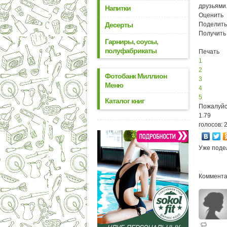
друзьями
Напитки
Оценить
Десерты
Поделить
Получить
Гарниры, соусы,
полуфабрикаты
Печать
1
2
Фотобанк Миллион
3
Меню
4
5
Каталог книг
Пожалуйс
1.79
голосов: 
Уже поде
Коммента