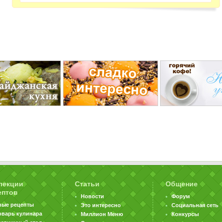
лекции
Статьи
Общение
ептов
Новости
Форум
вые рецепты
Это интересно
Социальная сеть
оварь кулинара
Миллион Меню
Конкурсы