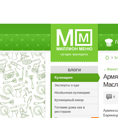
Г
СЕГОДНЯ: 39142 РЕЦЕПТА
Б
← Вернут
БЛОГИ
Армя
Кулинария
Масл
Эксперты о еде
Необычная кулинария
0
Кулинарный юмор
Готовим дома как в
Армянска
ресторане
Барекенд