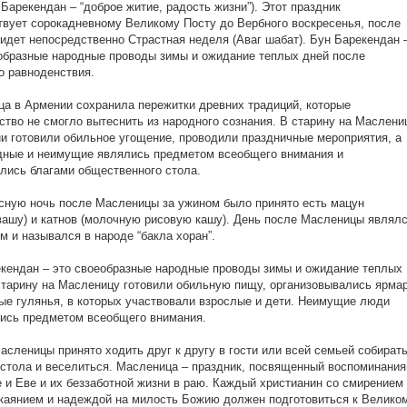
, Барекендан – “доброе житие, радость жизни”). Этот праздник
вует сорокадневному Великому Посту до Вербного воскресенья, после
 идет непосредственно Страстная неделя (Аваг шабат). Бун Барекендан 
образные народные проводы зимы и ожидание теплых дней после
о равноденствия.
а в Армении сохранила пережитки древних традиций, которые
ство не смогло вытеснить из народного сознания. В старину на Маслени
и готовили обильное угощение, проводили праздничные мероприятия, а
ные и неимущие являлись предметом всеобщего внимания и
лись благами общественного стола.
сную ночь после Масленицы за ужином было принято есть мацун
вашу) и катнов (молочную рисовую кашу). День после Масленицы являл
м и назывался в народе “бакла хоран”.
кендан – это своеобразные народные проводы зимы и ожидание теплых
старину на Масленицу готовили обильную пищу, организовывались ярма
ые гулянья, в которых участвовали взрослые и дети. Неимущие люди
ись предметом всеобщего внимания.
асленицы принято ходить друг к другу в гости или всей семьей собират
 стола и веселиться. Масленица – праздник, посвященный воспоминани
 и Еве и их беззаботной жизни в раю. Каждый христианин со смирением
каянием и надеждой на милость Божию должен подготовиться к Велико