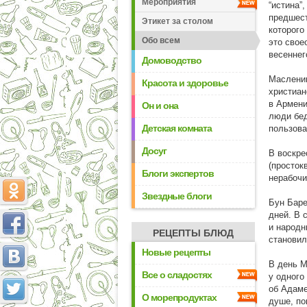
Мероприятия
“истина”
предшест
Этикет за столом
которого
Обо всем
это свое
весеннег
Домоводство
Маслениц
Красота и здоровье
христиан
в Армени
Он и она
люди бед
Детская комната
пользова
Досуг
В воскре
(просток
Блоги экспертов
нерабочи
Звездные блоги
Бун Баре
дней. В 
и народн
РЕЦЕПТЫ БЛЮД
становил
Новые рецепты
В день М
Все о сладостях
у одного
об Адаме
О морепродуктах
душе, по