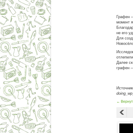
Графен —
момент я
Благодар
не его у
Для созд
Новосёло
Исследов
отлепили
Далее ск
графен —
Источни
doing_wp
← Вернут