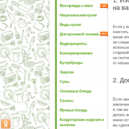
1. И
Вся правда о мясе
на в
Национальная кухня
Виды кухни
Если у в
очистить
Для кухонной техники
валик ил
не слишк
Видеорецепты
использо
стороной
Консервирование
на скотч
Бутерброды
от катыш
Закуски
2. До
Супы
Основные блюда
Если зан
Салаты
извлечен
в том же
Мучные блюда
делать в
Кондитерские изделия и
иначе ес
выпечка
вы сдела