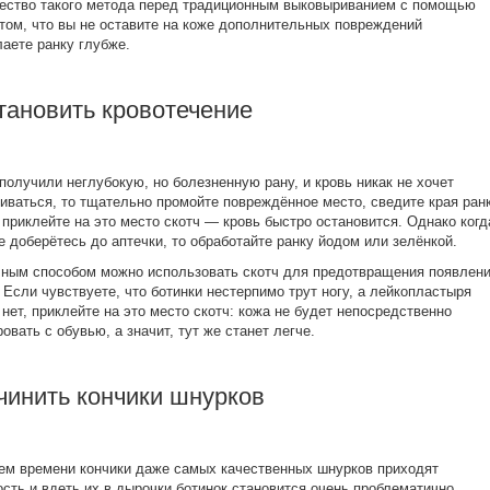
ество такого метода перед традиционным выковыриванием с помощью
 том, что вы не оставите на коже дополнительных повреждений
лаете ранку глубже.
тановить кровотечение
получили неглубокую, но болезненную рану, и кровь никак не хочет
иваться, то тщательно промойте повреждённое место, сведите края ран
 приклейте на это место скотч — кровь быстро остановится. Однако когд
е доберётесь до аптечки, то обработайте ранку йодом или зелёнкой.
ным способом можно использовать скотч для предотвращения появлен
 Если чувствуете, что ботинки нестерпимо трут ногу, а лейкопластыря
 нет, приклейте на это место скотч: кожа не будет непосредственно
ровать с обувью, а значит, тут же станет легче.
чинить кончики шнурков
ем времени кончики даже самых качественных шнурков приходят
ость и вдеть их в дырочки ботинок становится очень проблематично.