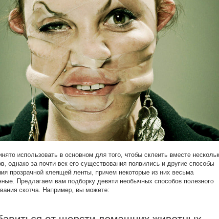
инято использовать в основном для того, чтобы склеить вместе несколь
в, однако за почти век его существования появились и другие способы
ия прозрачной клеящей ленты, причем некоторые из них весьма
ные. Предлагаем вам подборку девяти необычных способов полезного
вания скотча. Например, вы можете: