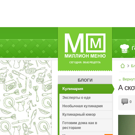
Г
СЕГОДНЯ: 39142 РЕЦЕПТА
Б
← Вернут
БЛОГИ
А ск
Кулинария
Эксперты о еде
0
Необычная кулинария
Кулинарный юмор
Готовим дома как в
ресторане