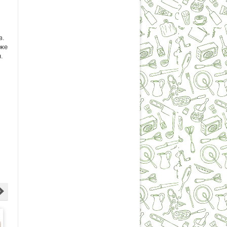
в.
аже
.