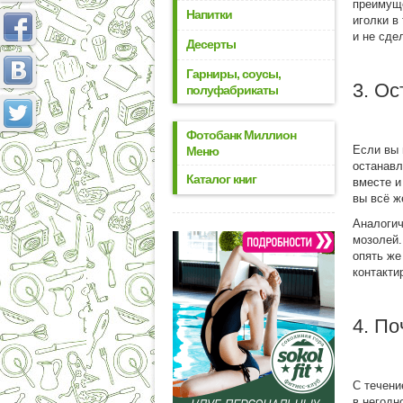
преимущ
Напитки
иголки в
и не сде
Десерты
Гарниры, соусы,
3. Ос
полуфабрикаты
Фотобанк Миллион
Если вы 
Меню
останавл
Каталог книг
вместе и
вы всё ж
Аналогич
мозолей.
опять же
контакти
4. По
С течени
в негодн