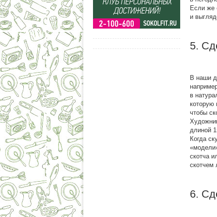
Если же 
и выгляд
5. Сд
В наши д
например
в натура
которую 
чтобы ск
Художник
длиной 1
Когда ск
«модели»
скотча и
скотчем 
6. С