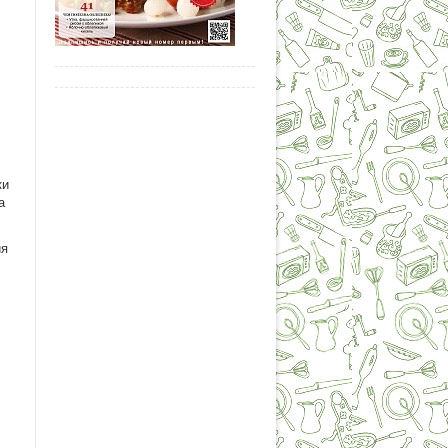
ки
а
ия