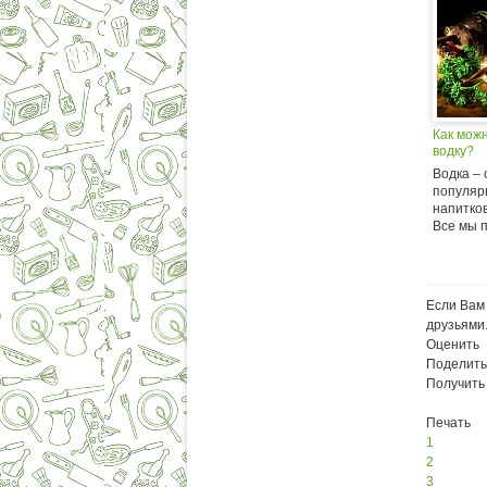
Как мож
водку?
Водка – 
популяр
напитков
Все мы п
Если Вам 
друзьями
Оценить
Поделить
Получить
Печать
1
2
3