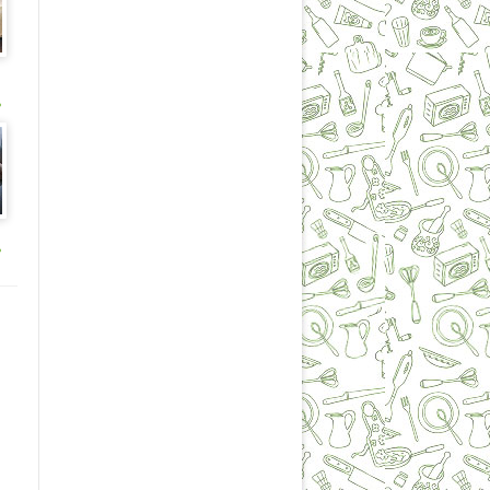
ь
ые
ь