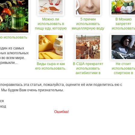
Можно ли
5 причин
В Монако
использовать в
использовать
запретят
пищу еду, которую
мицеллярную воду
использоват
уронили на пол?
полиэтиленов
но использовать
пакеты
один из самых
ных алкогольных
 во всем мире.
ривыкли...
Виды сыра и как
В США прекратят
Не стоит
его использовать.
использовать
использоват
антибиотики в
спиртное в
животноводстве
качестве
снотворного
понравилась эта статья, пожалуйста, оцените её или поделитесь ею с
. Мы будем Вам очень признательны.
ся
 код
Ошибка!