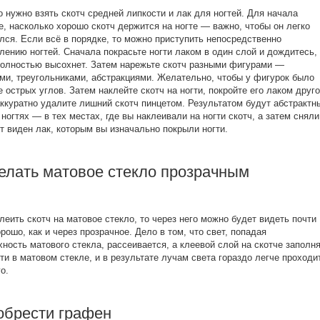
о нужно взять скотч средней липкости и лак для ногтей. Для начала
е, насколько хорошо скотч держится на ногте — важно, чтобы он легко
лся. Если всё в порядке, то можно приступить непосредственно
влению ногтей. Сначала покрасьте ногти лаком в один слой и дождитесь,
полностью высохнет. Затем нарежьте скотч разными фигурами —
ми, треугольниками, абстракциями. Желательно, чтобы у фигурок было
 острых углов. Затем наклейте скотч на ногти, покройте его лаком друго
аккуратно удалите лишний скотч пинцетом. Результатом будут абстрактн
 ногтях — в тех местах, где вы наклеивали на ногти скотч, а затем сняли
ет виден лак, которым вы изначально покрыли ногти.
делать матовое стекло прозрачным
леить скотч на матовое стекло, то через него можно будет видеть почти
орошо, как и через прозрачное. Дело в том, что свет, попадая
хность матового стекла, рассеивается, а клеевой слой на скотче заполн
ти в матовом стекле, и в результате лучам света гораздо легче проходи
о.
обрести графен