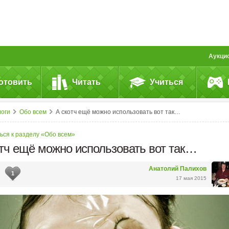
Аукци
отовить
Читать
Учиться
логи
Обо всем
А скотч ещё можно использовать вот так…
ься к разделу «Обо всем»
отч ещё можно использовать вот так…
Анатолий Палихов
1
17 мая 2015