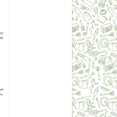
го
ые
яет
ть