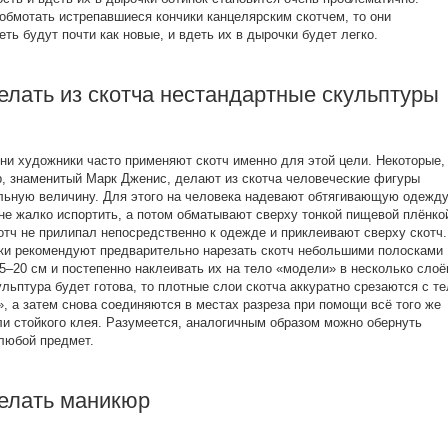
обмотать истрепавшиеся кончики канцелярским скотчем, то они
еть будут почти как новые, и вдеть их в дырочки будет легко.
елать из скотча нестандартные скульптуры
ни художники часто применяют скотч именно для этой цели. Некоторые,
, знаменитый Марк Дженис, делают из скотча человеческие фигуры
льную величину. Для этого на человека надевают обтягивающую одежду
не жалко испортить, а потом обматывают сверху тонкой пищевой плёнко
отч не прилипал непосредственно к одежде и приклеивают сверху скотч.
и рекомендуют предварительно нарезать скотч небольшими полосками
5–20 см и постепенно наклеивать их на тело «модели» в несколько слоё
ульптура будет готова, то плотные слои скотча аккуратно срезаются с т
, а затем снова соединяются в местах разреза при помощи всё того же
ли стойкого клея. Разумеется, аналогичным образом можно обернуть
любой предмет.
делать маникюр