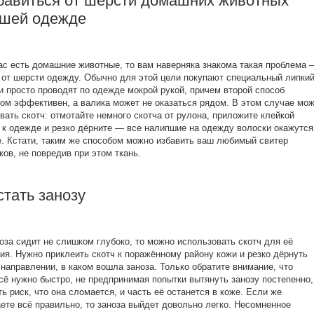
збавиться от шерсти домашних животных
ашей одежде
ас есть домашние животные, то вам наверняка знакома такая проблема 
 от шерсти одежду. Обычно для этой цели покупают специальный липки
и просто проводят по одежде мокрой рукой, причем второй способ
ом эффективен, а валика может не оказаться рядом. В этом случае мо
вать скотч: отмотайте немного скотча от рулона, приложите клейкой
 к одежде и резко дёрните — все налипшие на одежду волоски окажутся
е. Кстати, таким же способом можно избавить ваш любимый свитер
ков, не повредив при этом ткань.
стать занозу
оза сидит не слишком глубоко, то можно использовать скотч для её
ия. Нужно приклеить скотч к поражённому району кожи и резко дёрнуть
 направлении, в каком вошла заноза. Только обратите внимание, что
сё нужно быстро, не предпринимая попытки вытянуть занозу постепенно,
ть риск, что она сломается, и часть её останется в коже. Если же
ете всё правильно, то заноза выйдет довольно легко. Несомненное