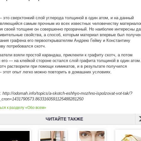
 это сверхтонкий слой углерода толщиной в один атом, и на данный
вляющийся самым прочным из всех известных человечеству материало
я своей толщине он совершенно прозрачный. Но наиболее интересны д
дивительные свойства, а способ, которым материал впервые был получен
ания графена его первооткрывателям Андрею Гейму и Константину
ву потребовался скотч.
атели взяли простой карандаш, приклеили к графиту скотч, а потом
 его — на клейкой стороне остался слой графита толщиной в один атом.
отч растворили при помощи химикатов, и в результате получился
 этот опыт легко можно повторить в домашних условиях.
к:
http://odomah.info/topics/a-skotch-eshhyo-mozhno-ispolzovat-vot-tak/?
_cron=1431790573.8633160591125488281250
ься к разделу «Обо всем»
ЧИТАЙТЕ ТАКЖЕ