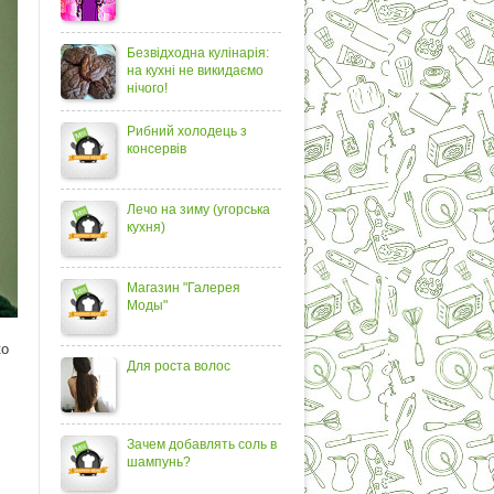
Безвідходна кулінарія:
на кухні не викидаємо
нічого!
Рибний холодець з
консервів
Лечо на зиму (угорська
кухня)
Магазин "Галерея
Моды"
ко
Для роста волос
Зачем добавлять соль в
шампунь?