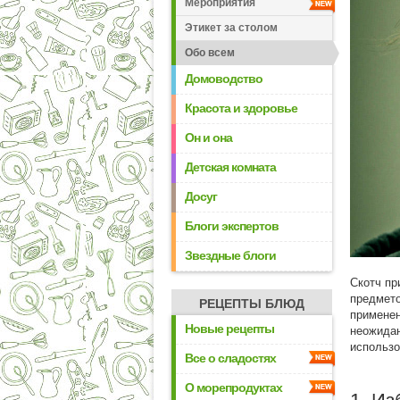
Мероприятия
Этикет за столом
Обо всем
Домоводство
Красота и здоровье
Он и она
Детская комната
Досуг
Блоги экспертов
Звездные блоги
Скотч пр
предмето
РЕЦЕПТЫ БЛЮД
применен
Новые рецепты
неожидан
использо
Все о сладостях
О морепродуктах