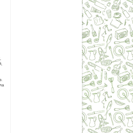
,
й,
в.
ела