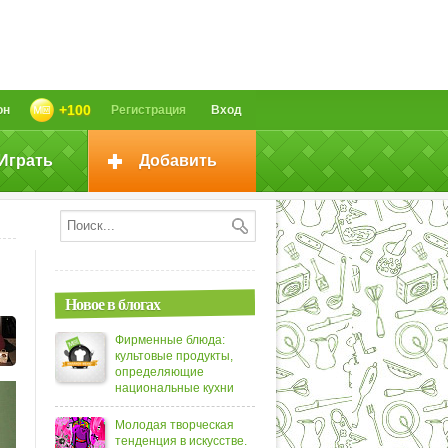
+100
он
Регистрация
Вход
Играть
Добавить
Новое в блогах
Фирменные блюда:
культовые продукты,
определяющие
национальные кухни
Молодая творческая
тенденция в искусстве.