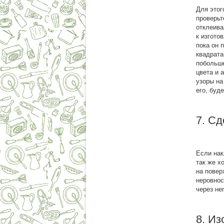
Для этог
проверьт
отклеива
к изгото
пока он 
квадрата
побольше
цвета и 
узоры на
его, буд
7. С
Если нак
так же х
на повер
неровнос
через нег
8. Из