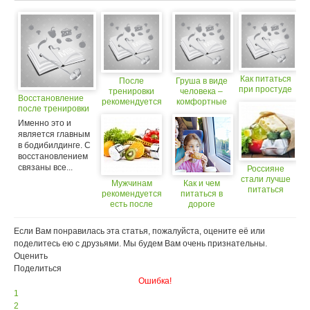
Как питаться
После
Груша в виде
при простуде
тренировки
человека –
Восстановление
рекомендуется
комфортные
после тренировки
пить кефир
условия для
тренировки
Именно это и
является главным
в бодибилдинге. С
восстановлением
связаны все...
Россияне
стали лучше
Мужчинам
Как и чем
питаться
рекомендуется
питаться в
есть после
дороге
тренировки, а
женщинам – до
Если Вам понравилась эта статья, пожалуйста, оцените её или
поделитесь ею с друзьями. Мы будем Вам очень признательны.
Оценить
Поделиться
Ошибка!
1
2