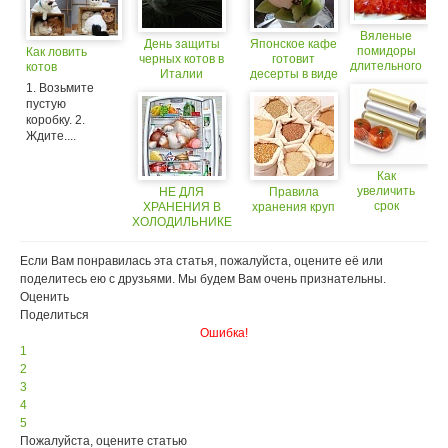
Вяленые
День защиты
Японское кафе
помидоры
Как ловить
черных котов в
готовит
длительного
котов
Италии
десерты в виде
хранения
1. Возьмите
котов
пустую
коробку. 2.
Ждите....
Как
увеличить
НЕ ДЛЯ
Правила
срок
ХРАНЕНИЯ В
хранения круп
хранения
ХОЛОДИЛЬНИКЕ
продуктов в
три раза?
Если Вам понравилась эта статья, пожалуйста, оцените её или
поделитесь ею с друзьями. Мы будем Вам очень признательны.
Оценить
Поделиться
Ошибка!
1
2
3
4
5
Пожалуйста, оцените статью