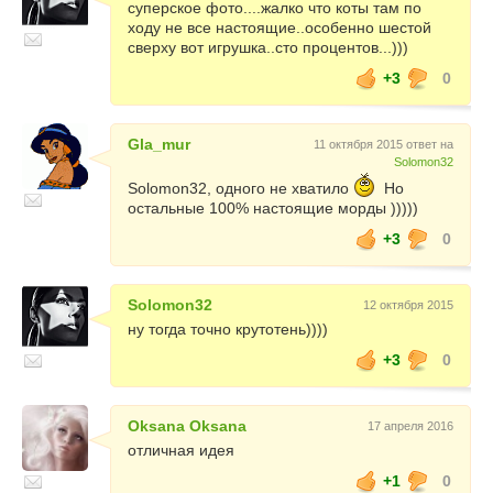
суперское фото....жалко что коты там по
ходу не все настоящие..особенно шестой
сверху вот игрушка..сто процентов...)))
+3
0
Gla_mur
11 октября 2015 ответ на
Solomon32
Solomon32, одного не хватило
Но
остальные 100% настоящие морды )))))
+3
0
Solomon32
12 октября 2015
ну тогда точно крутотень))))
+3
0
Oksana Oksana
17 апреля 2016
отличная идея
+1
0