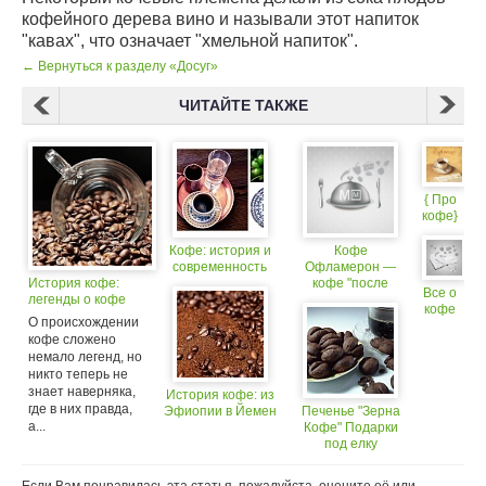
кофейного дерева вино и называли этот напиток
"кавах", что означает "хмельной напиток".
← Вернуться к разделу «Досуг»
ЧИТАЙТЕ ТАКЖЕ
{ Про
кофе}
Кофе: история и
Кофе
современность
Офламерон —
История кофе:
кофе "после
Все о
легенды о кофе
праздника"
кофе
О происхождении
кофе сложено
немало легенд, но
никто теперь не
знает наверняка,
История кофе: из
где в них правда,
Эфиопии в Йемен
Печенье "Зерна
а...
Кофе" Подарки
под елку
любителям кофе