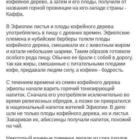
кофейное дерево, а затем и его плоды, получили от
названия горной провинции на юго-западе страны -
Каффа.
В Эфиопии листья и плоды кофейного дерева
употреблялись в пищу с древних времен. Эфиопские
племена и нубийские берберы толкли плоды
кофейного дерева, смешивали их с животным жиром
и катали небольшие шарики. Таким образов готовили
особого рода пищу. Обычно ее брали с собой в дорогу,
так как жиры, смешанные с питательными плодами
кофе, придавали людям силу, а кофеин - бодрость.
С течением времени из семян кофейного дерева
эфиопы начали варить горячий тонизирующий
напиток. Сначала его употребляли исключительно во
время религиозных обрядов, а позже он превратился
в национальный напиток жителей Эфиопии. В дело
шли не только плоды кофейного дерева, но и листья.
Заваривая их, абиссинцы получали напиток, похожий
на чай.
Некоторый кочевые племена делали из сока плодов