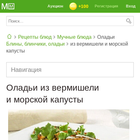
+100
Аукцион
Регистрация
Вход
Рецепты блюд
Мучные блюда
Оладьи
Блины, блинчики, оладьи
из вермишели и морской
СЕГОДНЯ: 39142 РЕЦЕПТА
капусты
Навигация
Оладьи из вермишели
и морской капусты