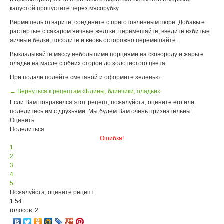
капустой пропустите через мясорубку.
Вермишель отварите, соедините с приготовленным пюре. Добавьте
растертые с сахаром яичные желтки, перемешайте, введите взбитые
яичные белки, посолите и вновь осторожно перемешайте.
Выкладывайте массу небольшими порциями на сковороду и жарьте
оладьи на масле с обеих сторон до золотистого цвета.
При подаче полейте сметаной и оформите зеленью.
← Вернуться к рецептам «Блины, блинчики, оладьи»
Если Вам понравился этот рецепт, пожалуйста, оцените его или
поделитесь им с друзьями. Мы будем Вам очень признательны.
Оценить
Поделиться
Ошибка!
1
2
3
4
5
Пожалуйста, оцените рецепт
1.54
голосов: 2