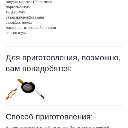
капуста морская
100
граммов
морковь
2
штуки
яйца
2
штуки
отвар грибной
2
стакана
сахар
1
ст. ложка
масло растительное
4
ст. ложки
соль
по вкусу
Для приготовления, возможно,
вам понадобятся:
Способ приготовления:
Морковь припустите в грибном отваре. Затем вместе с морской