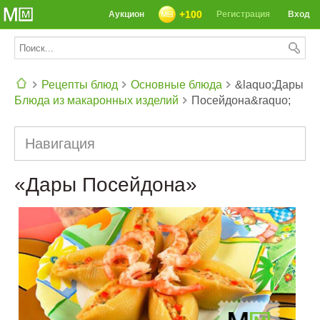
+100
Аукцион
Регистрация
Вход
Рецепты блюд
Основные блюда
&laquo;Дары
Блюда из макаронных изделий
Посейдона&raquo;
СЕГОДНЯ: 39142 РЕЦЕПТА
Навигация
«Дары Посейдона»