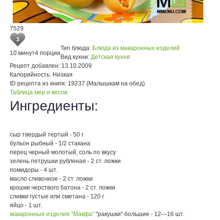
7529
3
Тип блюда:
Блюда из макаронных изделий
10 минут
4 порции
Вид кухни:
Детская кухня
Рецепт добавлен:
13.10.2009
Калорийность:
Низкая
ID рецепта из книги:
19237 (Малышкам на обед)
Таблица мер и весов
Ингредиенты:
сыр твердый тертый - 50 г
бульон рыбный - 1/2 стакана
перец черный молотый, соль по вкусу
зелень петрушки рубленая - 2 ст. ложки
помидоры - 4 шт.
масло сливочное - 2 ст. ложки
крошки черствого батона - 2 ст. ложки
сливки густые или сметана - 120 г
яйцо - 1 шт.
макаронные изделия "Макфа"
"ракушки" большие - 12—16 шт.