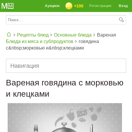
+100
Аукцион
Регистрация
Вход
Рецепты блюд
Основные блюда
Вареная
Блюда из мяса и субпродуктов
говядина
СЕГОДНЯ: 39142 РЕЦЕПТА
с&nbsp;морковью и&nbsp;клецками
Навигация
Вареная говядина с морковью
и клецками