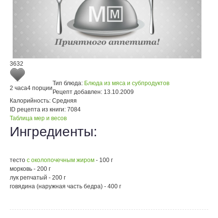
3632
Тип блюда:
Блюда из мяса и субпродуктов
2 часа
4 порции
Рецепт добавлен:
13.10.2009
Калорийность:
Средняя
ID рецепта из книги:
7084
Таблица мер и весов
Ингредиенты:
тесто
c околопочечным жиром
- 100 г
морковь - 200 г
лук репчатый - 200 г
говядина (наружная часть бедра) - 400 г