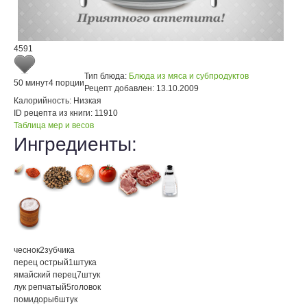
4591
Тип блюда:
Блюда из мяса и субпродуктов
50 минут
4 порции
Рецепт добавлен:
13.10.2009
Калорийность:
Низкая
ID рецепта из книги:
11910
Таблица мер и весов
Ингредиенты:
чеснок
2
зубчика
перец острый
1
штука
ямайский перец
7
штук
лук репчатый
5
головок
помидоры
6
штук