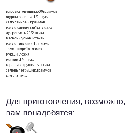
вырезка говядины
500
граммов
огурцы соленые
1/2
штуки
сало свиное
50
граммов
масло сливочное
1
ст. ложка
лук репчатый
1/2
штуки
мясной бульон
1
стакан
масло топленое
1
ст. ложка
томат-пюре
1
ч. ложка
мука
1
ч. ложка
морковь
1/2
штуки
корень петрушки
1/2
штуки
зелень петрушки
5
граммов
соль
по вкусу
Для приготовления, возможно,
вам понадобятся: