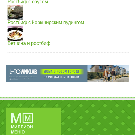
Ростбиф с соусом
Ростбиф с йоркширским пудингом
Ветчина и ростбиф