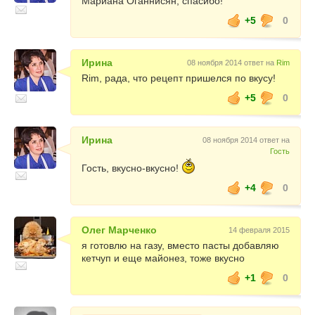
Мариана Оганнисян, спасибо!
+5
0
Ирина
08 ноября 2014 ответ на
Rim
Rim, рада, что рецепт пришелся по вкусу!
+5
0
Ирина
08 ноября 2014 ответ на
Гость
Гость, вкусно-вкусно!
+4
0
Олег Марченко
14 февраля 2015
я готовлю на газу, вместо пасты добавляю
кетчуп и еще майонез, тоже вкусно
+1
0