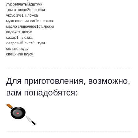
лук репчатый
2
штуки
томат-пюре
2
ст. ложки
уксус 3%
1
ч. ложка
мука пшеничная
1
ст. ложка
масло сливочное
1
ст. ложка
вода
4
ст. ложки
сахар
1
ч. ложка
лавровый лист
3
штуки
соль
по вкусу
специи
по вкусу
Для приготовления, возможно,
вам понадобятся: