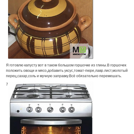
Я готовлю капусту вот в таком большом горшочке из глины.В горшочек
положить овощи и мясо,добавить уксус,томат-пюре,лавр.лист,молотый
перец,сахар,соль и мучную заправку.Всё обязательно перемешать.
7