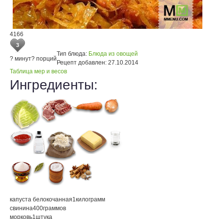
4166
3
Тип блюда:
Блюда из овощей
? минут
? порций
Рецепт добавлен:
27.10.2014
Таблица мер и весов
Ингредиенты:
капуста белокочанная
1
килограмм
свинина
400
граммов
морковь
1
штука