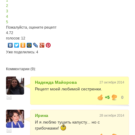
1
2
3
4
5
Пожалуйста, оцените рецепт
4.72
голосов: 12
Уже поделились: 4
Комментарии (9):
Надежда Майорова
27 октября 2014
Рецепт моей любимой сестренки.
+5
0
Ирина
28 октября 2014
И я люблю тушить капусту... но с
грибочками!