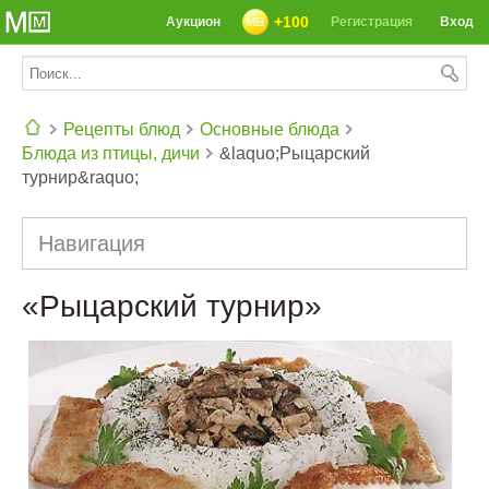
+100
Аукцион
Регистрация
Вход
Рецепты блюд
Основные блюда
Блюда из птицы, дичи
&laquo;Рыцарский
СЕГОДНЯ: 39142 РЕЦЕПТА
турнир&raquo;
Навигация
«Рыцарский турнир»