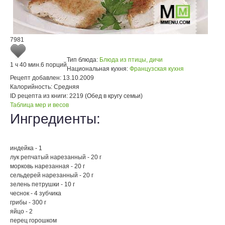
7981
Тип блюда:
Блюда из птицы, дичи
1 ч 40 мин.
6 порций
Национальная кухня:
Французская кухня
Рецепт добавлен:
13.10.2009
Калорийность:
Средняя
ID рецепта из книги:
2219 (Обед в кругу семьи)
Таблица мер и весов
Ингредиенты:
индейка - 1
лук репчатый нарезанный - 20 г
морковь нарезанная - 20 г
сельдерей нарезанный - 20 г
зелень петрушки - 10 г
чеснок - 4 зубчика
грибы - 300 г
яйцо - 2
перец горошком