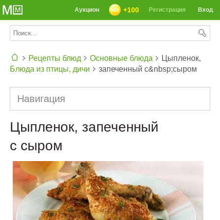
+100
Аукцион
Регистрация
Вход
Рецепты блюд
Основные блюда
Цыпленок,
Блюда из птицы, дичи
запеченный с&nbsp;сыром
СЕГОДНЯ: 39142 РЕЦЕПТА
Навигация
Цыпленок, запеченный
с сыром