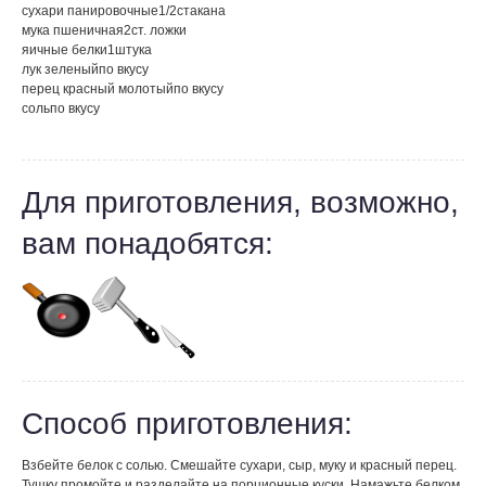
сухари панировочные
1/2
стакана
мука пшеничная
2
ст. ложки
яичные белки
1
штука
лук зеленый
по вкусу
перец красный молотый
по вкусу
соль
по вкусу
Для приготовления, возможно,
вам понадобятся:
Способ приготовления:
Взбейте белок с солью. Смешайте сухари, сыр, муку и красный перец.
Тушку промойте и разделайте на порционные куски. Намажьте белком