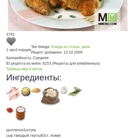
3791
Тип блюда:
Блюда из птицы, дичи
1 час
4 порции
Рецепт добавлен:
13.10.2009
Калорийность:
Средняя
ID рецепта из книги:
9253 (Рецепты для влюбленных)
Таблица мер и весов
Ингредиенты:
цыпленок
1
штука
сыр твердый тертый
3
ст. ложки