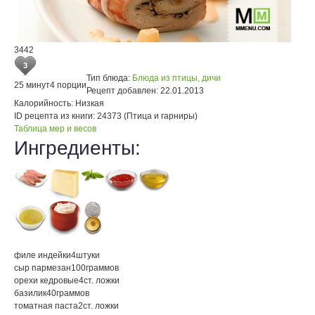
3442
3
Тип блюда:
Блюда из птицы, дичи
25 минут
4 порции
Рецепт добавлен:
22.01.2013
Калорийность:
Низкая
ID рецепта из книги:
24373 (Птица и гарниры)
Таблица мер и весов
Ингредиенты:
филе индейки
4
штуки
сыр пармезан
100
граммов
орехи кедровые
4
ст. ложки
базилик
40
граммов
томатная паста
2
ст. ложки