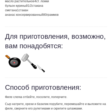
масло растительное
4
ст. ложки
бульон куриный
1/2
стакана
сметана
1
стакан
ананас консервированный
80
граммов
Для приготовления, возможно,
вам понадобятся:
Способ приготовления:
Филе слегка отбейте, посолите, поперчите.
Сыр натрите, орехи и базилик порубите, перемешайте и выложите на
филе, сверните его рулетиками и скрепите шпажками.