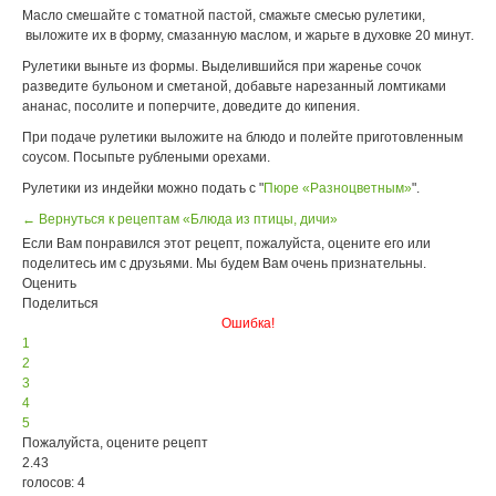
Масло смешайте с томатной пастой, смажьте смесью рулетики,
выложите их в форму, смазанную маслом, и жарьте в духовке 20 минут.
Рулетики выньте из формы. Выделившийся при жаренье сочок
разведите бульоном и сметаной, добавьте нарезанный ломтиками
ананас, посолите и поперчите, доведите до кипения.
При подаче рулетики выложите на блюдо и полейте приготовленным
соусом. Посыпьте рублеными орехами.
Рулетики из индейки можно подать с "
Пюре «Разноцветным»
".
← Вернуться к рецептам «Блюда из птицы, дичи»
Если Вам понравился этот рецепт, пожалуйста, оцените его или
поделитесь им с друзьями. Мы будем Вам очень признательны.
Оценить
Поделиться
Ошибка!
1
2
3
4
5
Пожалуйста, оцените рецепт
2.43
голосов: 4