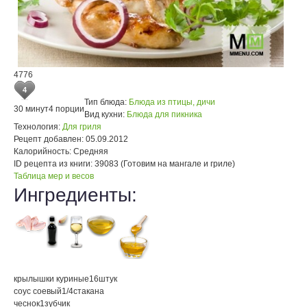
4776
4
Тип блюда:
Блюда из птицы, дичи
30 минут
4 порции
Вид кухни:
Блюда для пикника
Технология:
Для гриля
Рецепт добавлен:
05.09.2012
Калорийность:
Средняя
ID рецепта из книги:
39083 (Готовим на мангале и гриле)
Таблица мер и весов
Ингредиенты:
крылышки куриные
16
штук
соус соевый
1/4
стакана
чеснок
1
зубчик