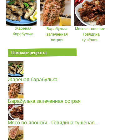
Жареная
Барабулька
Мясо по-японски -
барабулька
запеченная
Говядина
острая
тушёная...
Похожие рецепты
Жареная барабулька
Барабулька запеченная острая
Мясо по-японски - Говядина тушёная...