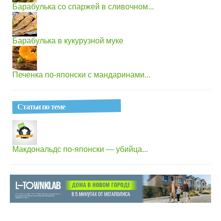
Барабулька со спаржей в сливочном...
Барабулька в кукурузной муке
Печенка по-японски с мандаринами...
Статьи по теме
Макдональдс по-японски — убийца...