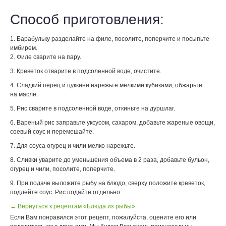
Способ приготовления:
1. Барабульку разделайте на филе, посолите, поперчите и посыпьте
имбирем.
2. Филе сварите на пару.
3. Креветок отварите в подсоленной воде, очистите.
4. Сладкий перец и цуккини нарежьте мелкими кубиками, обжарьте
на масле.
5. Рис сварите в подсоленной воде, откиньте на дуршлаг.
6. Вареный рис заправьте уксусом, сахаром, добавьте жареные овощи,
соевый соус и перемешайте.
7. Для соуса огурец и чили мелко нарежьте.
8. Сливки уварите до уменьшения объема в 2 раза, добавьте бульон,
огурец и чили, посолите, поперчите.
9. При подаче выложите рыбу на блюдо, сверху положите креветок,
подлейте соус. Рис подайте отдельно.
← Вернуться к рецептам «Блюда из рыбы»
Если Вам понравился этот рецепт, пожалуйста, оцените его или