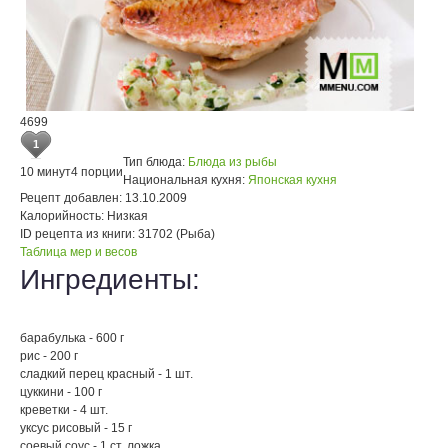
4699
1
Тип блюда:
Блюда из рыбы
10 минут
4 порции
Национальная кухня:
Японская кухня
Рецепт добавлен:
13.10.2009
Калорийность:
Низкая
ID рецепта из книги:
31702 (Рыба)
Таблица мер и весов
Ингредиенты:
барабулька - 600 г
рис - 200 г
сладкий перец красный - 1 шт.
цуккини - 100 г
креветки - 4 шт.
уксус рисовый - 15 г
соевый соус - 1 ст. ложка