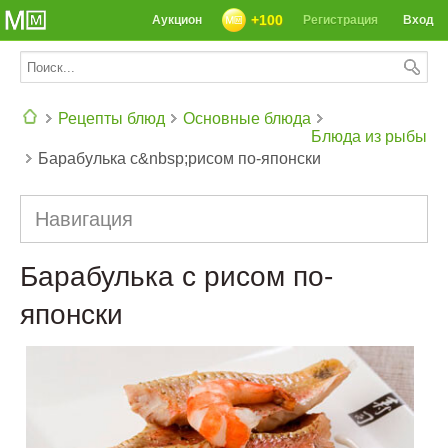
+100
Аукцион
Регистрация
Вход
Рецепты блюд
Основные блюда
Блюда из рыбы
Барабулька с&nbsp;рисом по-японски
СЕГОДНЯ: 39142 РЕЦЕПТА
Навигация
Барабулька с рисом по-
японски