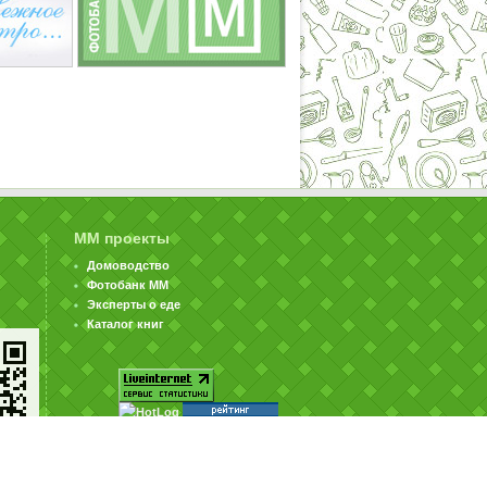
ММ проекты
Домоводство
Фотобанк ММ
Эксперты о еде
Каталог книг
© ООО «Издательство «Миллион Меню» 2002