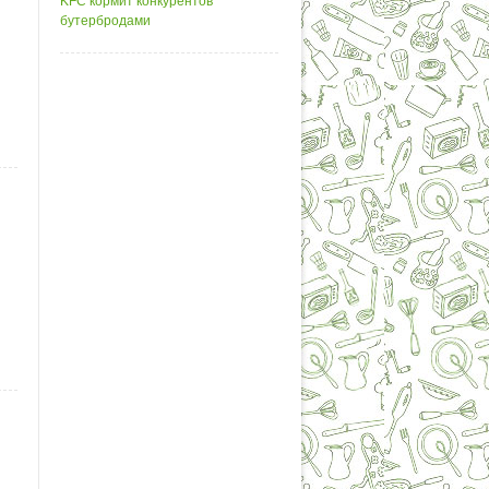
KFC кормит конкурентов
бутербродами