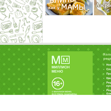
Кол
рец
Но
Сл
Пр
На
Ре
ку
Рец
© МИЛЛИОН МЕНЮ.
бл
ВСЕ ПРАВА ЗАЩИЩЕНЫ.
|
|
Контакты
Пользовательское соглашение
Об