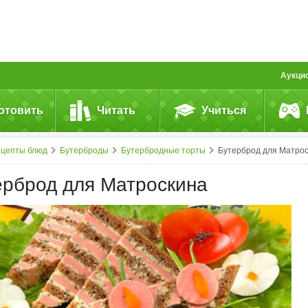
Аукци
отовить
Читать
Учиться
ецепты блюд
Бутерброды
Бутербродные торты
Бутерброд для Матроскин
ерброд для Матроскина