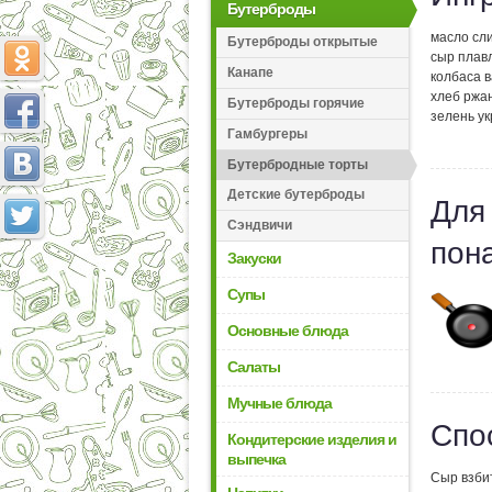
Бутерброды
масло сли
Бутерброды открытые
сыр плавл
Канапе
колбаса в
хлеб ржан
Бутерброды горячие
зелень ук
Гамбургеры
Бутербродные торты
Детские бутерброды
Для
Сэндвичи
пон
Закуски
Супы
Основные блюда
Салаты
Мучные блюда
Спо
Кондитерские изделия и
выпечка
Сыр взбит