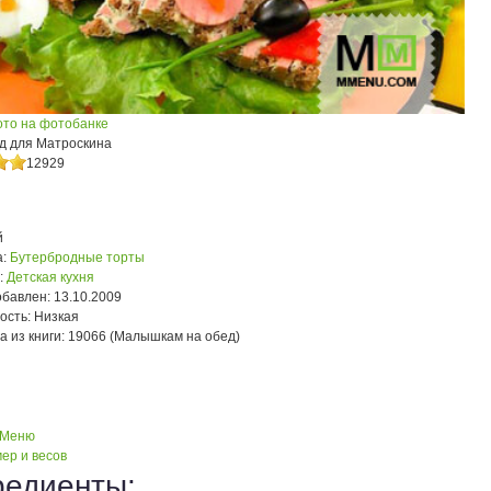
ото на фотобанке
д для Матроскина
12929
й
:
Бутербродные торты
:
Детская кухня
обавлен:
13.10.2009
ость:
Низкая
а из книги:
19066 (Малышкам на обед)
 Меню
ер и весов
редиенты: