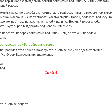
езав корки, нарезать вдоль широкими ломтиками толщиной 5–7 мм и смазать
ырной массы.
ломтик смазанного хлеба разложить часть колбасы, накрыть вторым лом тико
ырной массой вниз, верх смазать частью сырной массы, положить колбасу. Та
 до тех пор, пока не закончится хлеб и начинка. Верхний пласт хлеба
вать. Бутерброд выдержать под небольшим грузом.
д нарезать поперек ломтиками толщиной 1 см, а затем — пополам
али.
ься к рецептам «Бутербродные торты»
понравился этот рецепт, пожалуйста, оцените его или поделитесь им с
. Мы будем Вам очень признательны.
ся
 код
Ошибка!
та, оцените рецепт