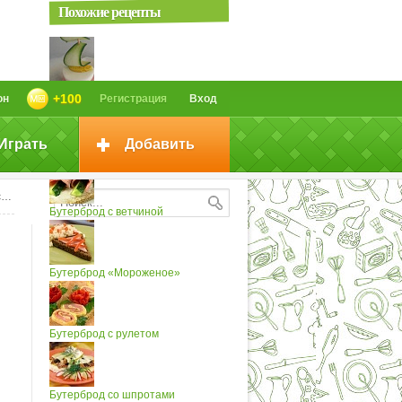
Похожие рецепты
Бутерброд "Кораблик"
+100
он
Регистрация
Вход
Играть
Добавить
Бутерброд "Смайл"
а
Бутерброд с ветчиной
Бутерброд «Мороженое»
Бутерброд с рулетом
Бутерброд со шпротами