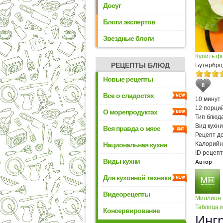
Досуг
Блоги экспертов
Звездные блоги
Купить ф
РЕЦЕПТЫ БЛЮД
Бутербро
Новые рецепты
8
Все о сладостях
10 минут
12 порци
О морепродуктах
Тип блюда
Вид кухни
Вся правда о мясе
Рецепт д
Калорийн
Национальная кухня
ID рецепт
Виды кухни
Автор
Для кухонной техники
Видеорецепты
Миллион
Таблица м
Консервирование
Инг