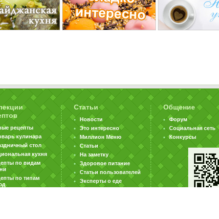
лекции
Статьи
Общение
ептов
Новости
Форум
вые рецепты
Это интересно
Социальная сеть
оварь кулинара
Миллион Меню
Конкурсы
аздничный стол
Статьи
циональная кухня
На заметку
цепты по видам
Здоровое питание
хни
Статьи пользователей
епты по типам
Эксперты о еде
юд
|
|
|
ратная связь
Карта сайта
Реклама на сайте
Вакансии