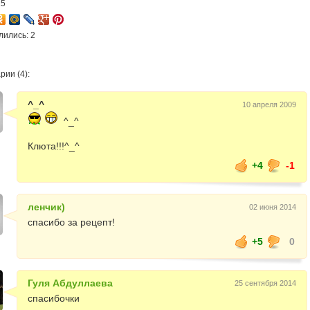
15
лились: 2
ии (4):
^_^
10 апреля 2009
^_^
Клюта!!!^_^
+4
-1
ленчик)
02 июня 2014
спасибо за рецепт!
+5
0
Гуля Абдуллаева
25 сентября 2014
спасибочки