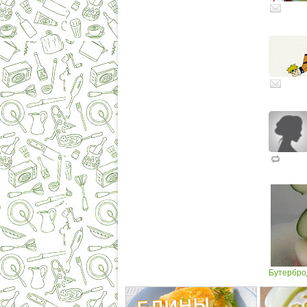
Бутербро