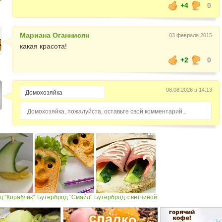
+4
0
Мариана Оганнисян
03 февраля 2015
какая красота!
+2
0
08.08.2026 в 14:13
Домохозяйка, пожалуйста, оставьте свой комментарий...
д "Кораблик"
Бутерброд "Смайл"
Бутерброд с ветчиной