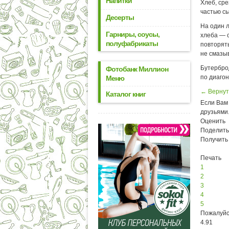
Напитки
Хлеб, ср
частью с
Десерты
На один 
Гарниры, соусы,
хлеба — с
полуфабрикаты
повторять
не смазы
Бутербро
Фотобанк Миллион
по диагон
Меню
← Вернут
Каталог книг
Если Вам 
друзьями
Оценить
Поделить
Получить
Печать
1
2
3
4
5
Пожалуйс
4.91