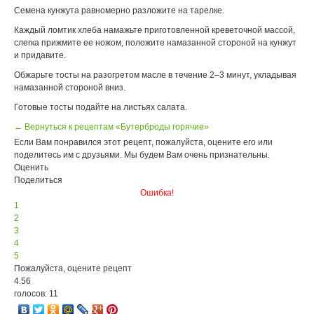
Семена кунжута равномерно разложите на тарелке.
Каждый ломтик хлеба намажьте приготовленной креветочной массой,
слегка прижмите ее ножом, положите намазанной стороной на кунжут
и придавите.
Обжарьте тосты на разогретом масле в течение 2–3 минут, укладывая
намазанной стороной вниз.
Готовые тосты подайте на листьях салата.
← Вернуться к рецептам «Бутерброды горячие»
Если Вам понравился этот рецепт, пожалуйста, оцените его или
поделитесь им с друзьями. Мы будем Вам очень признательны.
Оценить
Поделиться
Ошибка!
1
2
3
4
5
Пожалуйста, оцените рецепт
4.56
голосов: 11