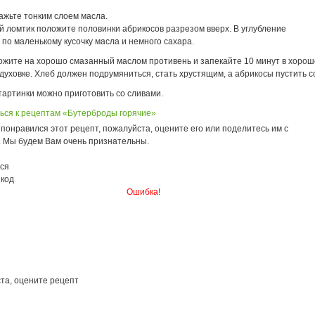
ажьте тонким слоем масла.
й ломтик положите половинки абрикосов разрезом вверх. В углубление
по маленькому кусочку масла и немного сахара.
ожите на хорошо смазанный маслом противень и запекайте 10 минут в хорош
духовке. Хлеб должен подрумяниться, стать хрустящим, а абрикосы пустить со
тартинки можно приготовить со сливами.
ься к рецептам «Бутерброды горячие»
понравился этот рецепт, пожалуйста, оцените его или поделитесь им с
. Мы будем Вам очень признательны.
ся
 код
Ошибка!
та, оцените рецепт
7