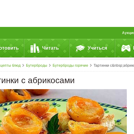
Аукци
отовить
Читать
Учиться
ецепты блюд
Бутерброды
Бутерброды горячие
Тартинки с&nbsp;абрикосам
тинки с абрикосами