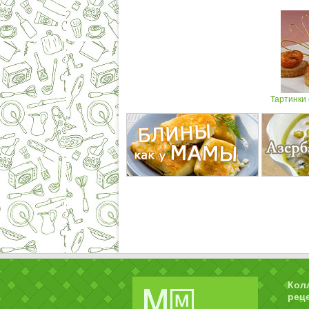
Тартинки 
Кол
рец