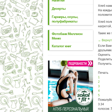
Напитки
Хлеб нам
Десерты
На кажды
положите 
Гарниры, соусы,
полуфабрикаты
Хлеб пол
нагретой 
Такие же 
Фотобанк Миллион
Меню
← Вернут
Каталог книг
Если Вам 
друзьями
Оценить
Поделить
Получить
Печать
1
2
3
4
5
Пожалуйс
3.34
голосов: 