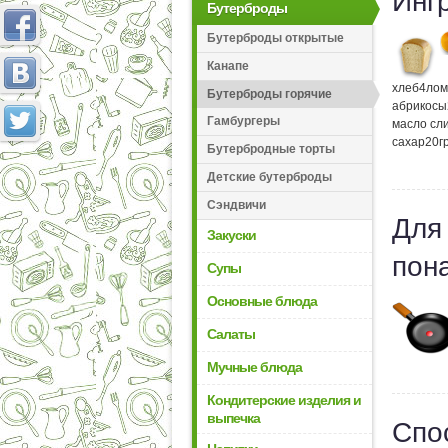
Инг
Бутерброды
Бутерброды открытые
Канапе
хлеб
4
лом
Бутерброды горячие
абрикосы
Гамбургеры
масло сл
сахар
20
г
Бутербродные торты
Детские бутерброды
Сэндвичи
Для
Закуски
пон
Супы
Основные блюда
Салаты
Мучные блюда
Кондитерские изделия и
выпечка
Спо