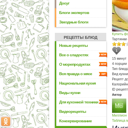
Досуг
Блоги экспертов
Звездные блоги
Купить ф
РЕЦЕПТЫ БЛЮД
Тартинки
Новые рецепты
1
Все о сладостях
15 минут
4 порции
О морепродуктах
Тип блюда
Вся правда о мясе
Вид кухни
Рецепт д
Национальная кухня
Калорийн
ID рецепт
Виды кухни
Автор
Для кухонной техники
Видеорецепты
Миллион
Консервирование
Таблица м