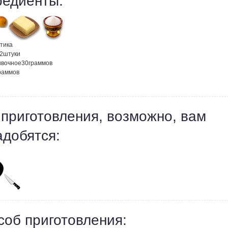
редиенты:
тика
2
штуки
ивочное
30
граммов
раммов
 приготовления, возможно, вам
адобятся:
соб приготовления: