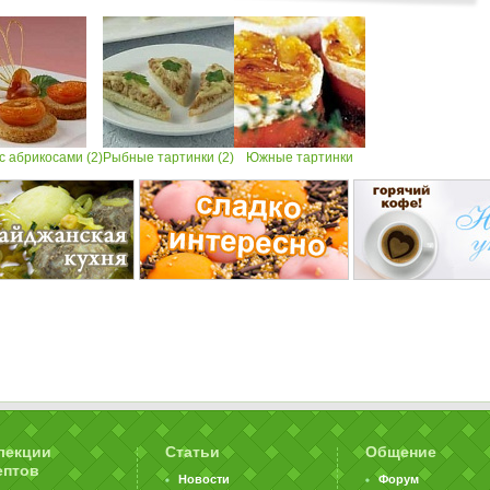
с абрикосами (2)
Рыбные тартинки (2)
Южные тартинки
лекции
Статьи
Общение
ептов
Новости
Форум