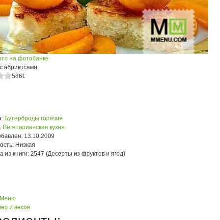
ото на фотобанке
 с абрикосами
5861
:
Бутерброды горячие
:
Вегетарианская кухня
обавлен:
13.10.2009
ость:
Низкая
а из книги:
2547 (Десерты из фруктов и ягод)
 Меню
ер и весов