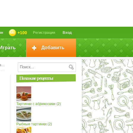
+100
он
Регистрация
Вход
Играть
Добавить
и
Похожие рецепты
Тартинки с абрикосами (2)
Рыбные тартинки (2)