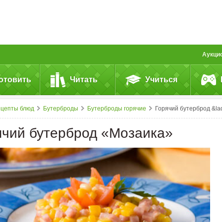
Аукци
отовить
Читать
Учиться
ецепты блюд
Бутерброды
Бутерброды горячие
Горячий бутерброд &laquo;Мозаика&raqu
ячий бутерброд «Мозаика»