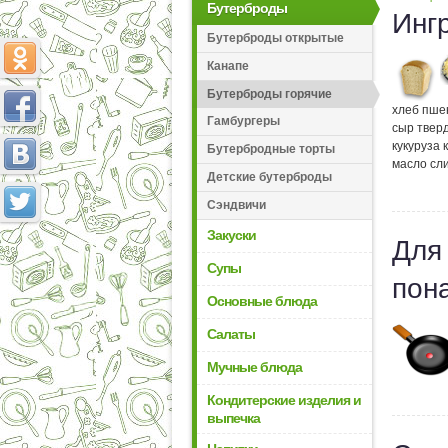
Бутерброды
Инг
Бутерброды открытые
Канапе
Бутерброды горячие
хлеб пше
Гамбургеры
сыр твер
кукуруза
Бутербродные торты
масло сл
Детские бутерброды
Сэндвичи
Закуски
Для
Супы
пон
Основные блюда
Салаты
Мучные блюда
Кондитерские изделия и
выпечка