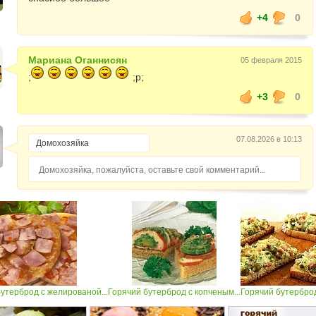
+4
0
Мариана Оганнисян
05 февраля 2015
;
;p;
+3
0
07.08.2026 в 10:13
Домохозяйка, пожалуйста, оставьте свой комментарий...
утерброд с желированой...
Горячий бутерброд с копченым...
Горячий бутерброд