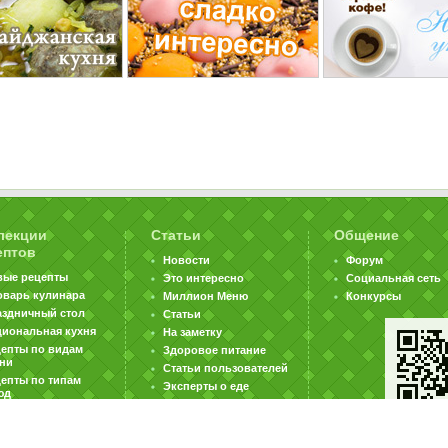
лекции
Статьи
Общение
ептов
Новости
Форум
вые рецепты
Это интересно
Социальная сеть
оварь кулинара
Миллион Меню
Конкурсы
аздничный стол
Статьи
циональная кухня
На заметку
цепты по видам
Здоровое питание
хни
Статьи пользователей
епты по типам
Эксперты о еде
юд