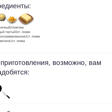
редиенты:
ничный
2
ломтика
дый тертый
3
ст. ложки
 консервированная
2
ст. ложки
ивочное
1
ст. ложка
 приготовления, возможно, вам
адобятся: