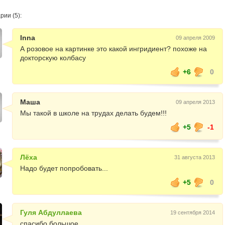
ии (5):
Inna
09 апреля 2009
А розовое на картинке это какой ингридиент? похоже на
докторскую колбасу
+6
0
Маша
09 апреля 2013
Мы такой в школе на трудах делать будем!!!
+5
-1
Лёха
31 августа 2013
Надо будет попробовать...
+5
0
Гуля Абдуллаева
19 сентября 2014
спасибо большое