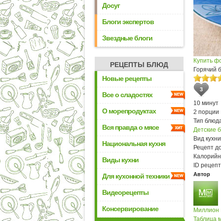
Досуг
Блоги экспертов
Звездные блоги
Купить ф
РЕЦЕПТЫ БЛЮД
Горячий 
Новые рецепты
3
Все о сладостях
10 минут
О морепродуктах
2 порции
Тип блюда
Вся правда о мясе
Детские 
Вид кухни
Национальная кухня
Рецепт д
Калорийн
Виды кухни
ID рецепт
Автор
Для кухонной техники
Видеорецепты
Консервирование
Миллион
Таблица м