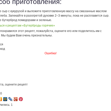
соб приготовления:
 сыр с кукурузой и выложите приготовленную массу на смазанные маслом
леба. Запекайте в разогретой духовке 2–3 минуты, пока не расплавится сыр.
 бутерброд помидорами и зеленью.
ься к рецептам «Бутерброды горячие»
понравился этот рецепт, пожалуйста, оцените его или поделитесь им с
. Мы будем Вам очень признательны.
ся
 код
Ошибка!
та, оцените рецепт
10
лились: 1