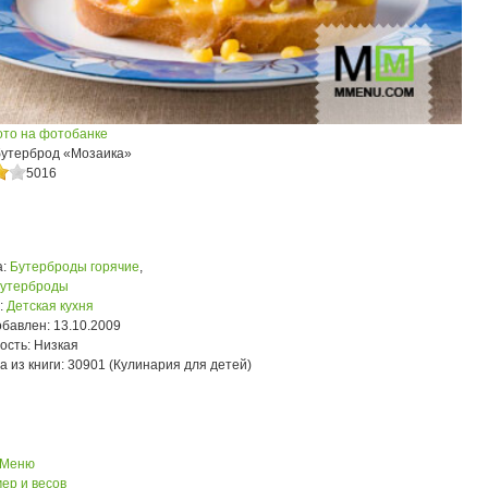
ото на фотобанке
бутерброд «Мозаика»
5016
:
Бутерброды горячие
,
бутерброды
:
Детская кухня
обавлен:
13.10.2009
ость:
Низкая
а из книги:
30901 (Кулинария для детей)
 Меню
ер и весов