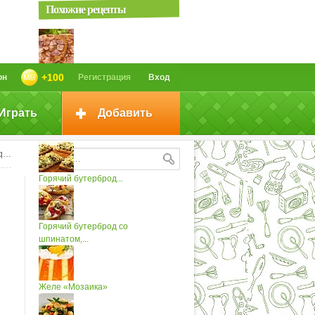
Похожие рецепты
Горячий бутерброд с
+100
он
Регистрация
Вход
желированой...
Играть
Добавить
Горячий бутерброд с копченым...
o;
Горячий бутерброд...
Горячий бутерброд со
шпинатом,...
Желе «Мозаика»