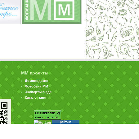
ММ проекты
Домоводство
Фотобанк ММ
Эксперты о еде
Каталог книг