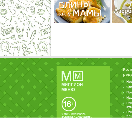
Кол
рец
Но
Сл
Пр
На
Ре
ку
Рец
© МИЛЛИОН МЕНЮ.
бл
ВСЕ ПРАВА ЗАЩИЩЕНЫ.