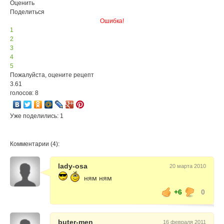
Оценить
Поделиться
Ошибка!
1
2
3
4
5
Пожалуйста, оцените рецепт
3.61
голосов: 8
Уже поделились: 1
Комментарии (4):
lady-osa
20 марта 2010
ням ням
+6
0
buter-men
16 февраля 2011