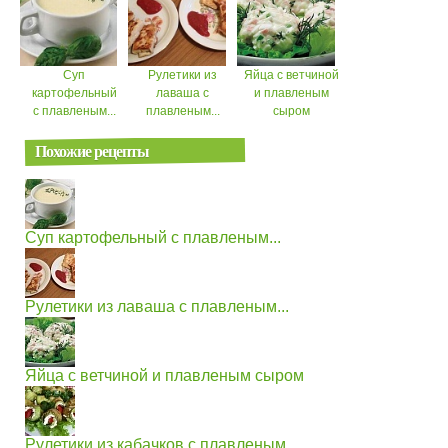
Суп
Рулетики из
Яйца с ветчиной
картофельный
лаваша с
и плавленым
с плавленым...
плавленым...
сыром
Похожие рецепты
Суп картофельный с плавленым...
Рулетики из лаваша с плавленым...
Яйца с ветчиной и плавленым сыром
Рулетики из кабачков с плавленым...