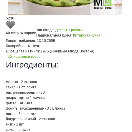
5236
Тип блюда:
Десерты разные
40 минут
4 порции
Национальная кухня:
Китайская кухня
Рецепт добавлен:
13.10.2009
Калорийность:
Низкая
ID рецепта из книги:
1975 (Любимые блюда Востока)
Таблица мер и весов
Ингредиенты:
молоко - 2 стакана
сахар - 1 ст. ложка
рис дляннозерный - 70 г
цедра тертая 1 лимона
фисташки - 30 г
фрукты засахаренные - 3 ст. ложки
ликер - 3 ст. ложки
йогурт сливочный - 2 стакана
киви - 2 шт.
соль - по вкусу