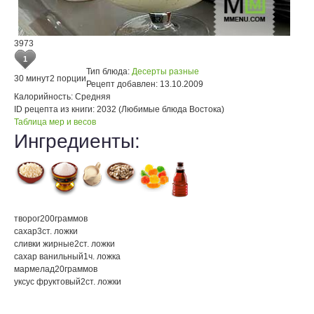
3973
1
Тип блюда:
Десерты разные
30 минут
2 порции
Рецепт добавлен:
13.10.2009
Калорийность:
Средняя
ID рецепта из книги:
2032 (Любимые блюда Востока)
Таблица мер и весов
Ингредиенты:
творог
200
граммов
сахар
3
ст. ложки
сливки жирные
2
ст. ложки
сахар ванильный
1
ч. ложка
мармелад
20
граммов
уксус фруктовый
2
ст. ложки