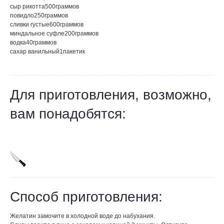
сыр рикотта
500
граммов
повидло
250
граммов
сливки густые
600
граммов
миндальное суфле
200
граммов
водка
40
граммов
сахар ванильный
1
пакетик
Для приготовления, возможно,
вам понадобятся:
Способ приготовления:
Желатин замочите в холодной воде до набухания.