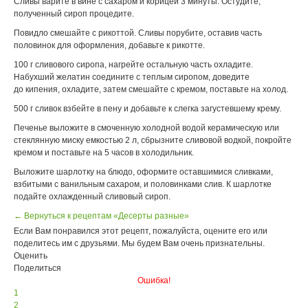
Сливы варите в вине с сахаром и корицей 3 минуты. Остудите,
полученный сироп процедите.
Повидло смешайте с рикоттой. Сливы порубите, оставив часть
половинок для оформления, добавьте к рикотте.
100 г сливового сиропа, нагрейте остальную часть охладите.
Набухший желатин соедините с теплым сиропом, доведите
до кипения, охладите, затем смешайте с кремом, поставьте на холод.
500 г сливок взбейте в пену и добавьте к слегка загустевшему крему.
Печенье выложите в смоченную холодной водой керамическую или
стеклянную миску емкостью 2 л, сбрызните сливовой водкой, покройте
кремом и поставьте на 5 часов в холодильник.
Выложите шарлотку на блюдо, оформите оставшимися сливками,
взбитыми с ванильным сахаром, и половинками слив. К шарлотке
подайте охлажденный сливовый сироп.
← Вернуться к рецептам «Десерты разные»
Если Вам понравился этот рецепт, пожалуйста, оцените его или
поделитесь им с друзьями. Мы будем Вам очень признательны.
Оценить
Поделиться
Ошибка!
1
2