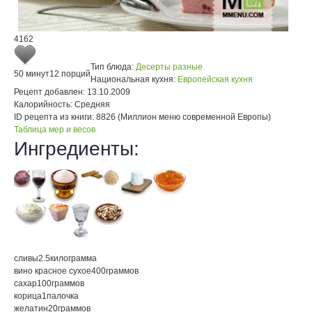
4162
Тип блюда:
Десерты разные
50 минут
12 порций
Национальная кухня:
Европейская кухня
Рецепт добавлен:
13.10.2009
Калорийность:
Средняя
ID рецепта из книги:
8826 (Миллион меню современной Европы)
Таблица мер и весов
Ингредиенты:
сливы
2.5
килограмма
вино красное сухое
400
граммов
сахар
100
граммов
корица
1
палочка
желатин
20
граммов