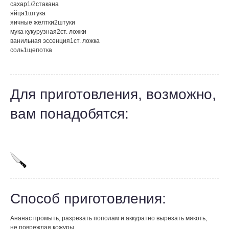
сахар
1/2
стакана
яйца
1
штука
яичные желтки
2
штуки
мука кукурузная
2
ст. ложки
ванильная эссенция
1
ст. ложка
соль
1
щепотка
Для приготовления, возможно,
вам понадобятся:
Способ приготовления:
Ананас промыть, разрезать пополам и аккуратно вырезать мякоть,
не повреждая кожуры.