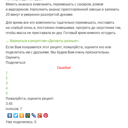
Мякоть ананаса измельчить, перемешать с сахаром, ромом
и маргарином. Наполнить ананас приготовленной смесью и запекать
20 минут в умеренно разогретой духовке.
Для крема все его компоненты тщательно перемешать, поставить
на слабый огонь и, постоянно помешивая, прогреть до загустения так,
чтобы масса не приставала ко дну. Готовый крем немного остудить.
← Вернуться к рецептам «Десерты разные»
Если Вам понравился этот рецепт, пожалуйста, оцените его или
поделитесь им с друзьями. Мы будем Вам очень признательны.
Оценить
Поделиться
Ошибка!
1
2
3
4
5
Пожалуйста, оцените рецепт
3.45
голосов: 7
Уже поделились: 0