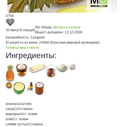
3758
1
Тип блюда:
Десерты разные
30 минут
6 порций
Рецепт добавлен:
13.10.2009
Калорийность:
Средняя
ID рецепта из книги:
24968 (Классика мировой кулинарии)
Таблица мер и весов
Ингредиенты:
ананасы
1
штука
сахар
1/2
стакана
маргарин
2
ст. ложки
ром
2
ст. ложки
сливки густые
2
стакана