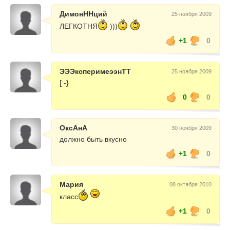
ДимонННций
25 ноября 2009
ЛЕГКОТНЯ
)))
+1
0
ЭЭЭксперимеээнТТ
25 ноября 2009
[:-}
0
0
ОксАнА
30 ноября 2009
должно быть вкусно
+1
0
Мария
08 октября 2010
класс
+1
0