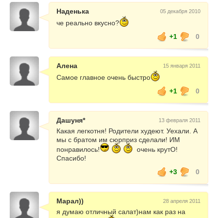
Наденька
05 декабря 2010
че реально вкусно?
+1
0
Алена
15 января 2011
Самое главное очень быстро
+1
0
Дашуня*
13 февраля 2011
Какая легкотня! Родители худеют. Уехали. А
мы с братом им сюрприз сделали! ИМ
понравилось!
очень крутО!
Спасибо!
+3
0
Марал))
28 апреля 2011
я думаю отличный салат)нам как раз на