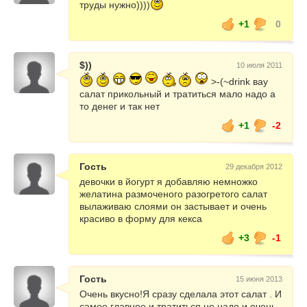
труды нужно))))
+1
0
$))
10 июля 2011
>-(~drink вау
салат прикольный и тратиться мало надо а
то денег и так нет
+1
-2
Гость
29 декабря 2012
девочки в йогурт я добавляю немножко
желатина размоченого разогретого салат
вылаживаю слоями он застывает и очень
красиво в форму для кекса
+3
-1
Гость
15 июня 2013
Очень вкусно!Я сразу сделала этот салат . И
самое главное и тратиться не надо и очень