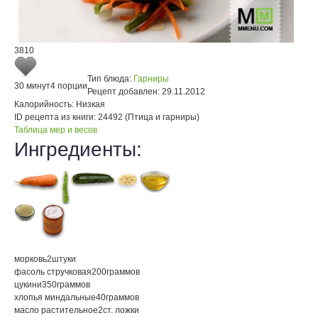
3810
Тип блюда:
Гарниры
30 минут
4 порции
Рецепт добавлен:
29.11.2012
Калорийность:
Низкая
ID рецепта из книги:
24492 (Птица и гарниры)
Таблица мер и весов
Ингредиенты:
морковь
2
штуки
фасоль стручковая
200
граммов
цукини
350
граммов
хлопья миндальные
40
граммов
масло растительное
2
ст. ложки