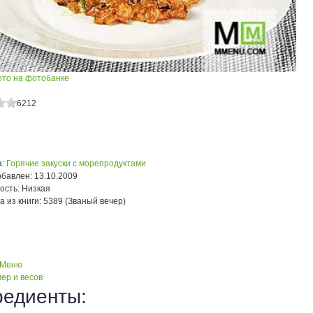
ото на фотобанке
6212
:
Горячие закуски с морепродуктами
обавлен:
13.10.2009
ость:
Низкая
а из книги:
5389 (Званый вечер)
 Меню
ер и весов
редиенты: