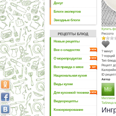
Досуг
Блоги экспертов
Звездные блоги
Купить ф
РЕЦЕПТЫ БЛЮД
Риссото
Новые рецепты
Все о сладостях
? минут
? порций
О морепродуктах
Тип блюда
Рецепт д
Вся правда о мясе
Калорийн
ID рецепт
Национальная кухня
Автор
Виды кухни
Для кухонной техники
Миллион
Видеорецепты
Таблица м
Инг
Консервирование