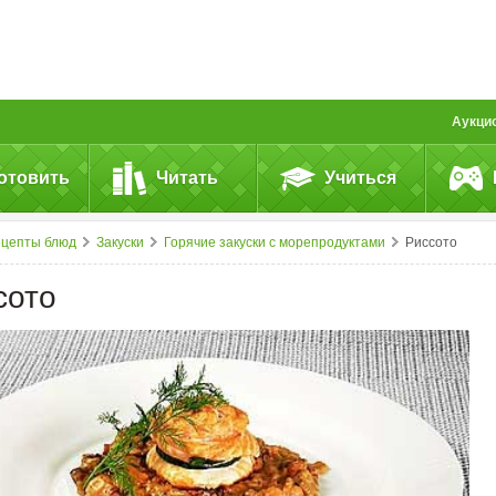
Аукци
отовить
Читать
Учиться
ецепты блюд
Закуски
Горячие закуски с морепродуктами
Риссото
сото