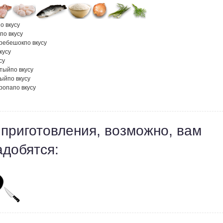
о вкусу
по вкусу
гребешок
по вкусу
кусу
су
атый
по вкусу
ный
по вкусу
кропа
по вкусу
 приготовления, возможно, вам
адобятся: