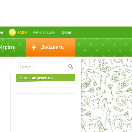
+100
он
Регистрация
Вход
Играть
Добавить
Похожие рецепты