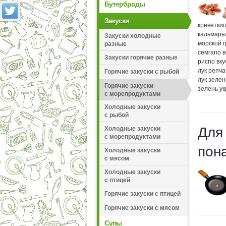
Бутерброды
Закуски
креветки
п
кальмары
Закуски холодные
морской 
разные
семга
по в
Закуски горячие разные
рис
по вку
лук репч
Горячие закуски с рыбой
лук зеле
Горячие закуски
зелень у
с морепродуктами
Холодные закуски
с рыбой
Для
Холодные закуски
с морепродуктами
пон
Холодные закуски
с мясом
Холодные закуски
с птицей
Горячие закуски с птицей
Горячие закуски с мясом
Супы