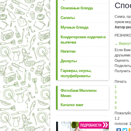
Спо
Основные блюда
Семга, п
Салаты
луком мо
Мучные блюда
Автор ре
РЕЗНИКОВ
Кондитерские изделия и
выпечка
← Вернут
Если Вам 
Напитки
друзьями
Десерты
Оценить
Поделить
Гарниры, соусы,
Получить
полуфабрикаты
Печать
1
Фотобанк Миллион
2
Меню
3
4
Каталог книг
5
Пожалуйс
1.2
голосов: 