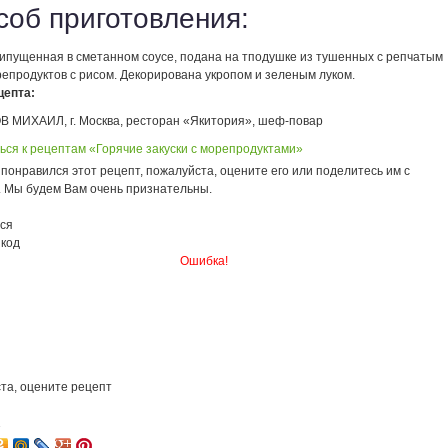
соб приготовления:
рипущенная в сметанном соусе, подана на тподушке из тушенных с репчатым
репродуктов с рисом. Декорирована укропом и зеленым луком.
цепта:
 МИХАИЛ, г. Москва, ресторан «Якитория», шеф-повар
ься к рецептам «Горячие закуски с морепродуктами»
понравился этот рецепт, пожалуйста, оцените его или поделитесь им с
. Мы будем Вам очень признательны.
ся
 код
Ошибка!
та, оцените рецепт
1