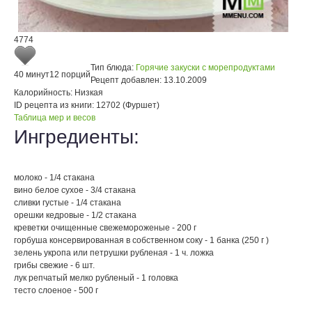
4774
Тип блюда:
Горячие закуски с морепродуктами
40 минут
12 порций
Рецепт добавлен:
13.10.2009
Калорийность:
Низкая
ID рецепта из книги:
12702 (Фуршет)
Таблица мер и весов
Ингредиенты:
молоко - 1/4 стакана
вино белое сухое - 3/4 стакана
сливки густые - 1/4 стакана
орешки кедровые - 1/2 стакана
креветки очищенные свежемороженые - 200 г
горбуша консервированная в собственном соку - 1 банка (250 г )
зелень укропа или петрушки рубленая - 1 ч. ложка
грибы свежие - 6 шт.
лук репчатый мелко рубленый - 1 головка
тесто слоеное - 500 г