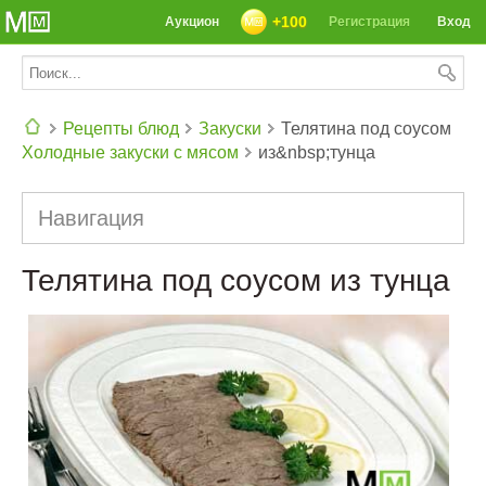
+100
Аукцион
Регистрация
Вход
Рецепты блюд
Закуски
Телятина под соусом
Холодные закуски с мясом
из&nbsp;тунца
СЕГОДНЯ: 39142 РЕЦЕПТА
Навигация
Телятина под соусом из тунца