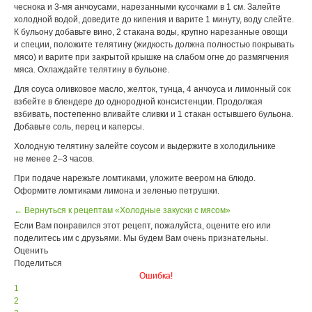
чеснока и 3-мя анчоусами, нарезанными кусочками в 1 см. Залейте
холодной водой, доведите до кипения и варите 1 минуту, воду слейте.
К бульону добавьте вино, 2 стакана воды, крупно нарезанные овощи
и специи, положите телятину (жидкость должна полностью покрывать
мясо) и варите при закрытой крышке на слабом огне до размягчения
мяса. Охлаждайте телятину в бульоне.
Для соуса оливковое масло, желток, тунца, 4 анчоуса и лимонный сок
взбейте в блендере до однородной консистенции. Продолжая
взбивать, постепенно вливайте сливки и 1 стакан остывшего бульона.
Добавьте соль, перец и каперсы.
Холодную телятину залейте соусом и выдержите в холодильнике
не менее 2–3 часов.
При подаче нарежьте ломтиками, уложите веером на блюдо.
Оформите ломтиками лимона и зеленью петрушки.
← Вернуться к рецептам «Холодные закуски с мясом»
Если Вам понравился этот рецепт, пожалуйста, оцените его или
поделитесь им с друзьями. Мы будем Вам очень признательны.
Оценить
Поделиться
Ошибка!
1
2