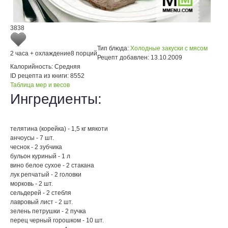
3838
Тип блюда:
Холодные закуски с мясом
2 часа + охлаждение
8 порций
Рецепт добавлен:
13.10.2009
Калорийность:
Средняя
ID рецепта из книги:
8552
Таблица мер и весов
Ингредиенты:
телятина (корейка) - 1,5 кг мякоти
анчоусы - 7 шт.
чеснок - 2 зубчика
бульон куриный - 1 л
вино белое сухое - 2 стакана
лук репчатый - 2 головки
морковь - 2 шт.
сельдерей - 2 стебля
лавровый лист - 2 шт.
зелень петрушки - 2 пучка
перец черный горошком - 10 шт.