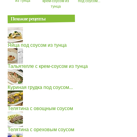
из тунца
крем-соусом из
под соусом...
тунца
Похожие рецепты
Яйца под соусом из тунца
Тальятелле с крем-соусом из тунца
Куриная грудка под соусом...
Телятина с овощным соусом
Телятина с ореховым соусом