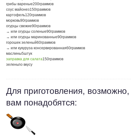
грибы вареные
200
граммов
соус майонез
150
граммов
картофель
120
граммов
морковь
90
граммов
огурцы свежие
90
граммов
→ или огурцы соленые
90
граммов
→ или огурцы маринованные
90
граммов
горошек зеленый
60
граммов
→ или кукуруза консервированная
60
граммов
маслины
5
штук
заправка для салата
150
граммов
зелень
по вкусу
Для приготовления, возможно,
вам понадобятся: