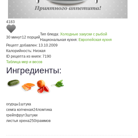
4183
Тип блюда:
Холодные закуски с рыбой
30 минут
12 порций
Национальная кухня:
Европейская кухня
Рецепт добавлен:
13.10.2009
Калорийность:
Низкая
ID рецепта из книги:
7190
Таблица мер и весов
Ингредиенты:
огурцы
1
штука
семга копченая
24
ломтика
грейпфрут
3
штуки
листья хрена
250
граммов