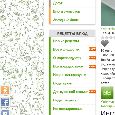
Досуг
Блоги экспертов
Звездные блоги
Купить ф
Сельдь в 
РЕЦЕПТЫ БЛЮД
Новые рецепты
Все о сладостях
10 минут
3 порции
О морепродуктах
Тип блюда
Вид кухни
Вся правда о мясе
Рецепт д
Калорийн
Национальная кухня
ID рецепт
Виды кухни
Автор
Для кухонной техники
Видеорецепты
Миллион
Таблица м
Консервирование
Инг