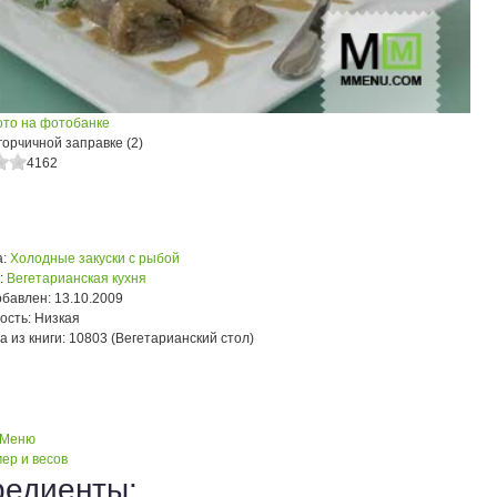
ото на фотобанке
горчичной заправке (2)
4162
:
Холодные закуски с рыбой
:
Вегетарианская кухня
обавлен:
13.10.2009
ость:
Низкая
а из книги:
10803 (Вегетарианский стол)
 Меню
ер и весов
редиенты: