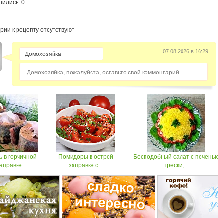
лились: 0
рии к рецепту отсутствуют
07.08.2026 в 16:29
Домохозяйка, пожалуйста, оставьте свой комментарий...
 в горчичной
Помидоры в острой
Бесподобный салат с печень
аправке
заправке с...
трески,...