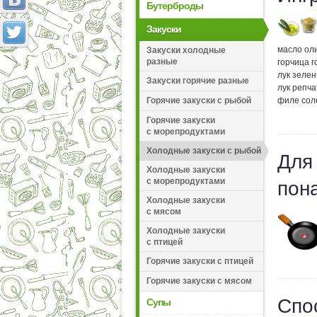
Бутерброды
Закуски
масло ол
Закуски холодные
разные
горчица г
лук зеле
Закуски горячие разные
лук репч
Горячие закуски с рыбой
филе сол
Горячие закуски
с морепродуктами
Холодные закуски с рыбой
Для
Холодные закуски
с морепродуктами
пон
Холодные закуски
с мясом
Холодные закуски
с птицей
Горячие закуски с птицей
Горячие закуски с мясом
Спо
Супы