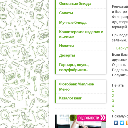
Основные блюда
Репчатый 
и быстро 
Салаты
Филе раз
Мучные блюда
лук, свер
горчицей
Кондитерские изделия и
При пода
выпечка
зеленью.
Напитки
← Вернут
Если Вам 
Десерты
друзьями
Гарниры, соусы,
Оценить
полуфабрикаты
Поделить
Получить
Фотобанк Миллион
Печать
Меню
1
2
Каталог книг
3
4
5
Пожалуйс