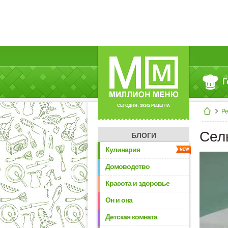
Г
СЕГОДНЯ: 39142 РЕЦЕПТА
Р
Сель
БЛОГИ
Кулинария
Домоводство
Красота и здоровье
Он и она
Детская комната