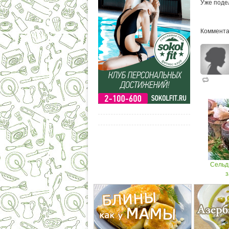
Уже поде
Коммента
Сельдь
з