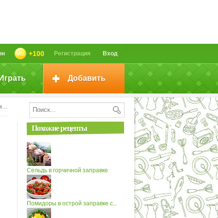
+100
он
Регистрация
Вход
Играть
Добавить
2)
Похожие рецепты
Сельдь в горчичной заправке
Помидоры в острой заправке с...