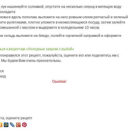
лук нашинкуйте соломкой, опустите на несколько секунд в кипящую воду
охладите.
режьте вдоль пополам, выложите на него ровным слоем репчатый и зеленый
ните рулетиками, плотно уложите в неокисляющуюся посуду, затем залейте
 смешанной с маслом и выдержите в холодильнике 10 часов.
че сельдь выложите на блюдо, полейте горчичной заправкой и оформите
ься к рецептам «Холодные закуски с рыбой»
понравился этот рецепт, пожалуйста, оцените его или поделитесь им с
. Мы будем Вам очень признательны.
ся
 код
Ошибка!
та, оцените рецепт