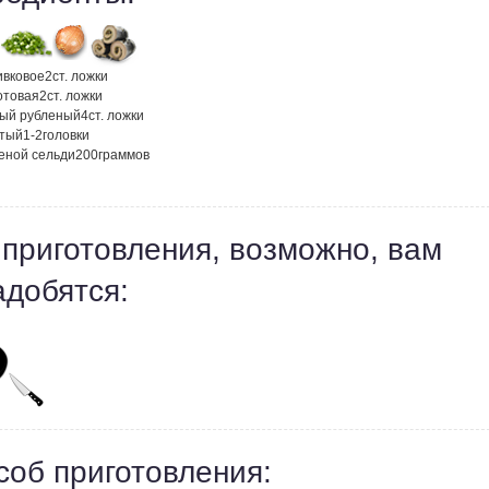
ивковое
2
ст. ложки
отовая
2
ст. ложки
ный рубленый
4
ст. ложки
атый
1-2
головки
еной сельди
200
граммов
 приготовления, возможно, вам
адобятся:
соб приготовления: