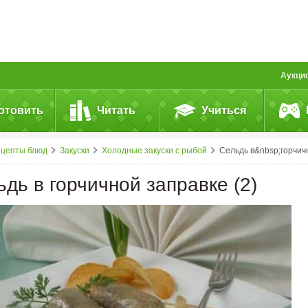
Аукци
отовить
Читать
Учиться
ецепты блюд
Закуски
Холодные закуски с рыбой
Сельдь в&nbsp;горчичной заправке (
дь в горчичной заправке (2)