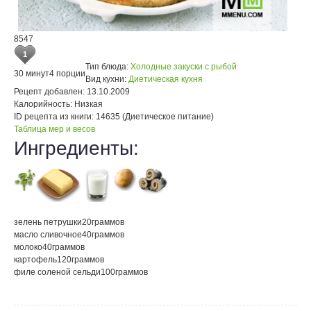
8547
1
Тип блюда:
Холодные закуски с рыбой
30 минут
4 порции
Вид кухни:
Диетическая кухня
Рецепт добавлен:
13.10.2009
Калорийность:
Низкая
ID рецепта из книги:
14635 (Диетическое питание)
Таблица мер и весов
Ингредиенты:
зелень петрушки
20
граммов
масло сливочное
40
граммов
молоко
40
граммов
картофель
120
граммов
филе соленой сельди
100
граммов