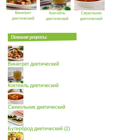
Винегрет
Коктейль
Свекольник
диетический
диетический
диетический
Похожие рецепты
Винегрет диетический
Коктейль диетический
Свекольник диетический
Бутерброд диетический (2)