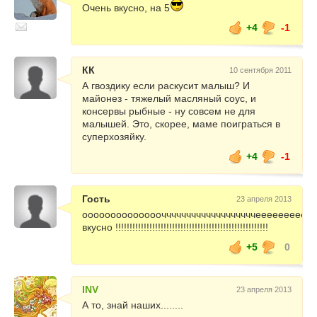
Очень вкусно, на 5
+4
-1
КК
10 сентября 2011
А гвоздику если раскусит малыш? И
майонез - тяжелый масляный соус, и
консервы рыбные - ну совсем не для
малышей. Это, скорее, маме поиграться в
суперхозяйку.
+4
-1
Гость
23 апреля 2013
оооооооооооооочччччччччччччччччччееееееееее
вкусно !!!!!!!!!!!!!!!!!!!!!!!!!!!!!!!!!!!!!!!!!!!!!!!!!!!!!!
+5
0
INV
23 апреля 2013
А то, знай наших........