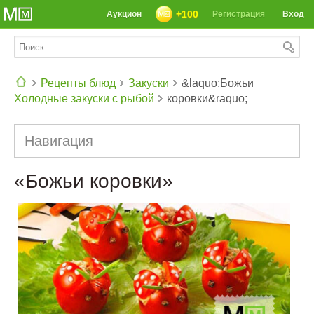
+100
Аукцион
Регистрация
Вход
Рецепты блюд
Закуски
&laquo;Божьи
Холодные закуски с рыбой
коровки&raquo;
СЕГОДНЯ: 39142 РЕЦЕПТА
Навигация
«Божьи коровки»