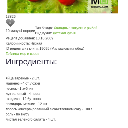
13826
5
Тип блюда:
Холодные закуски с рыбой
10 минут
4 порции
Вид кухни:
Детская кухня
Рецепт добавлен:
13.10.2009
Калорийность:
Низкая
ID рецепта из книги:
19095 (Малышкам на обед)
Таблица мер и весов
Ингредиенты:
яйца вареные - 2 шт.
майонез - 4 ст. ложки
чеснок - 1 зубчик
лук зеленый - 4 пера
гвоздика - 12 бутонов
помидоры мелкие - 12 шт.
лосось консервированный в собственном соку - 100 г
соль - по вкусу
листья зеленого салата - 4 шт.