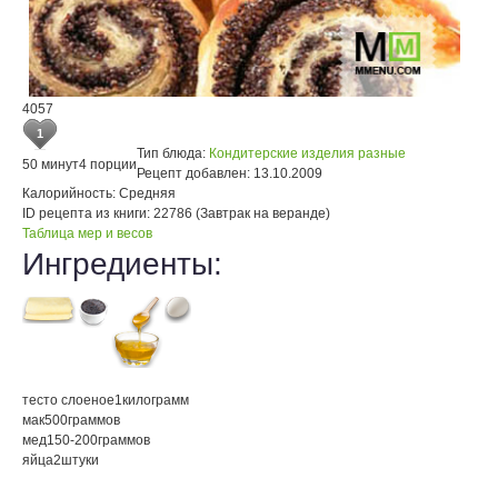
4057
1
Тип блюда:
Кондитерские изделия разные
50 минут
4 порции
Рецепт добавлен:
13.10.2009
Калорийность:
Средняя
ID рецепта из книги:
22786 (Завтрак на веранде)
Таблица мер и весов
Ингредиенты:
тесто слоеное
1
килограмм
мак
500
граммов
мед
150-200
граммов
яйца
2
штуки