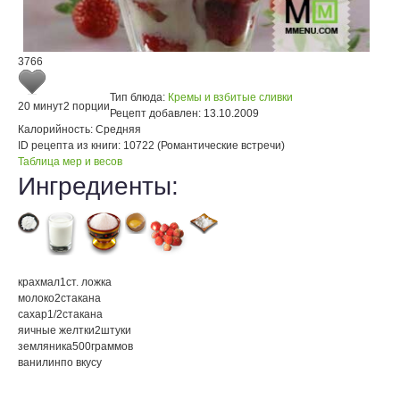
3766
Тип блюда:
Кремы и взбитые сливки
20 минут
2 порции
Рецепт добавлен:
13.10.2009
Калорийность:
Средняя
ID рецепта из книги:
10722 (Романтические встречи)
Таблица мер и весов
Ингредиенты:
крахмал
1
ст. ложка
молоко
2
стакана
сахар
1/2
стакана
яичные желтки
2
штуки
земляника
500
граммов
ванилин
по вкусу