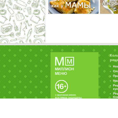
Кол
рец
Но
Сл
Пр
На
Ре
ку
Рец
© МИЛЛИОН МЕНЮ.
бл
ВСЕ ПРАВА ЗАЩИЩЕНЫ.
|
|
Контакты
Пользовательское соглашение
Об