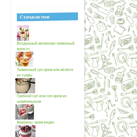
Статьи по теме
Воздушный малиново-лимонный
крем от...
Тыквенный суп-крем или велюте
из тыквы
Грибной суп или суп-крем из
шампиньонов
Веррины: крем-редис