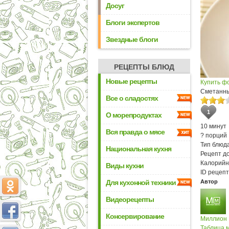
Досуг
Блоги экспертов
Звездные блоги
РЕЦЕПТЫ БЛЮД
Новые рецепты
Купить ф
Сметанны
Все о сладостях
1
О морепродуктах
10 минут
Вся правда о мясе
? порций
Тип блюда
Национальная кухня
Рецепт д
Калорийн
Виды кухни
ID рецепт
Для кухонной техники
Автор
Видеорецепты
Консервирование
Миллион
Таблица м