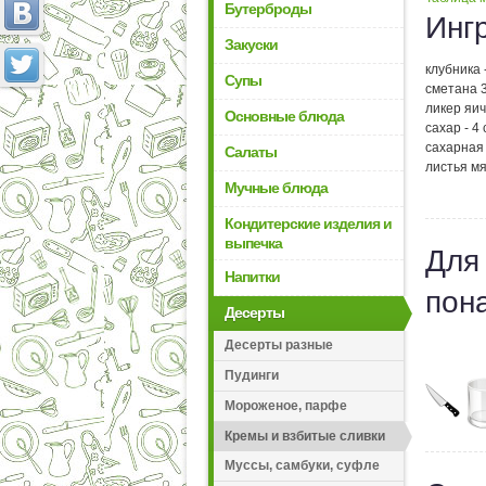
Бутерброды
Инг
Закуски
клубника -
Супы
сметана 3
ликер яич
Основные блюда
сахар - 4 
сахарная 
Салаты
листья м
Мучные блюда
Кондитерские изделия и
выпечка
Для
Напитки
пон
Десерты
Десерты разные
Пудинги
Мороженое, парфе
Кремы и взбитые сливки
Муссы, самбуки, суфле