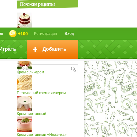
Похожие рецепты
Слоеный крем с яичным ликером
+100
он
Регистрация
Вход
Играть
Добавить
Саксонский пирог с яичным...
Крем с ликером
Персиковый крем с ликером
Крем сметанный
Крем сметанный «Неженка»