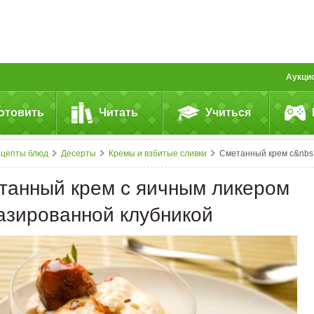
Аукци
отовить
Читать
Учиться
ецепты блюд
Десерты
Кремы и взбитые сливки
Сметанный крем с&nbsp;яичным ликером и&nbsp;глазированной клубникой
танный крем с яичным ликером
лазированной клубникой