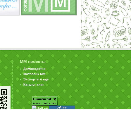
ММ проекты
Домоводство
Фотобанк ММ
Эксперты о еде
Каталог книг
© ООО «Издательство «Миллион Меню» 2002