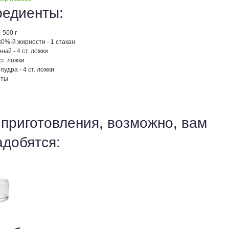
редиенты:
 500 г
0%-й жирности - 1 стакан
ный - 4 ст. ложки
ст. ложки
пудра - 4 ст. ложки
яты
 приготовления, возможно, вам
адобятся: