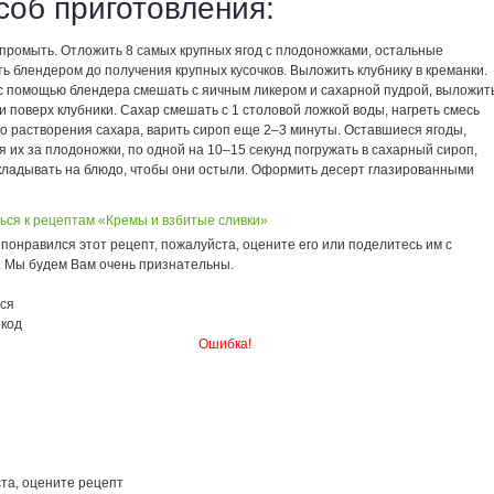
соб приготовления:
 промыть. Отложить 8 самых крупных ягод с плодоножками, остальные
ь блендером до получения крупных кусочков. Выложить клубнику в креманки.
с помощью блендера смешать с яичным ликером и сахарной пудрой, выложит
и поверх клубники. Сахар смешать с 1 столовой ложкой воды, нагреть смесь
о растворения сахара, варить сироп еще 2–3 минуты. Оставшиеся ягоды,
 их за плодоножки, по одной на 10–15 секунд погружать в сахарный сироп,
кладывать на блюдо, чтобы они остыли. Оформить десерт глазированными
ься к рецептам «Кремы и взбитые сливки»
понравился этот рецепт, пожалуйста, оцените его или поделитесь им с
. Мы будем Вам очень признательны.
ся
 код
Ошибка!
та, оцените рецепт