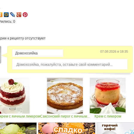
4
лились: 0
рии к рецепту отсутствуют
07.08.2026 в 18:35
Домохозяйка, пожалуйста, оставьте свой комментарий...
крем с яичным ликером
Саксонский пирог с яичным...
Крем с ликером