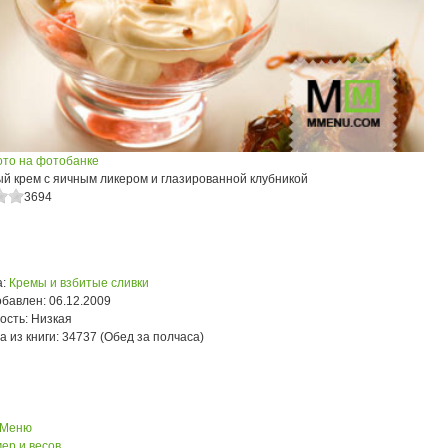
ото на фотобанке
й крем с яичным ликером и глазированной клубникой
3694
:
Кремы и взбитые сливки
обавлен:
06.12.2009
ость:
Низкая
а из книги:
34737 (Обед за полчаса)
 Меню
ер и весов