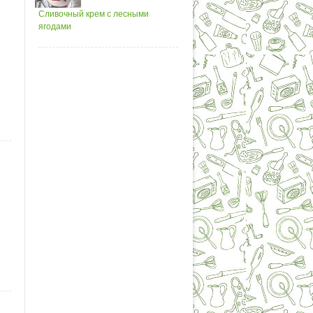
Сливочный крем с лесными
ягодами