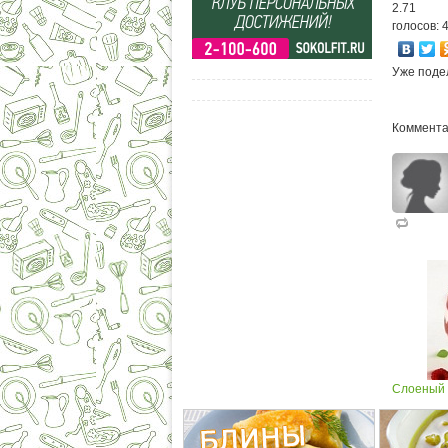
2.71
голосов: 
Уже поде
Коммента
Слоеный 