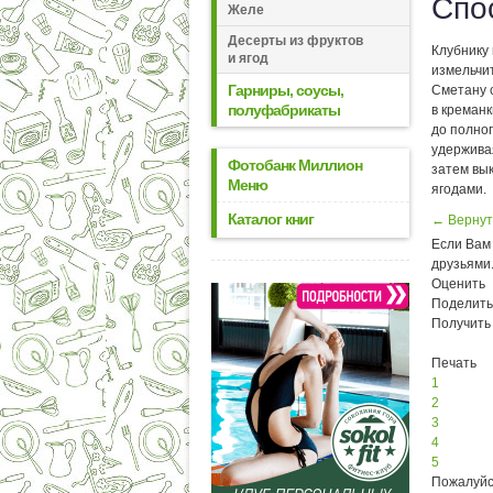
Спо
Желе
Десерты из фруктов
Клубнику
и ягод
измельчит
Гарниры, соусы,
Сметану 
полуфабрикаты
в креманк
до полног
удерживая
Фотобанк Миллион
затем вы
Меню
ягодами.
Каталог книг
← Вернут
Если Вам 
друзьями
Оценить
Поделить
Получить
Печать
1
2
3
4
5
Пожалуйс