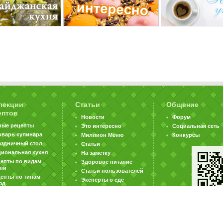
лекции
Статьи
Общение
ептов
Новости
Форум
вые рецепты
Это интересно
Социальная сеть
оварь кулинара
Миллион Меню
Конкурсы
аздничный стол
Статьи
циональная кухня
На заметку
цепты по видам
Здоровое питание
хни
Статьи пользователей
епты по типам
Эксперты о еде
юд
|
|
|
ратная связь
Карта сайта
Реклама на сайте
Вакансии