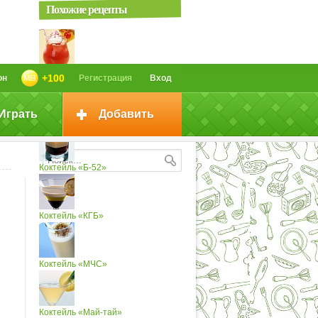
Похожие рецепты
Коктейль «Ням-ням»
+100
он
Регистрация
Вход
Играть
Добавить
Коктейль «Тип-топ»
Коктейль «Б-52»
Коктейль «КГБ»
Коктейль «МЧС»
Коктейль «Май-тай»