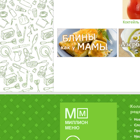
Коктейль
Кол
рец
Но
Сл
Пр
На