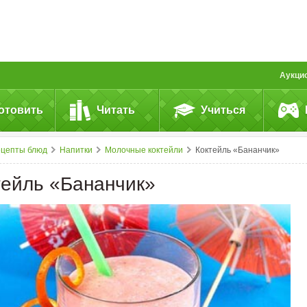
Аукци
отовить
Читать
Учиться
ецепты блюд
Напитки
Молочные коктейли
Коктейль «Бананчик»
тейль «Бананчик»