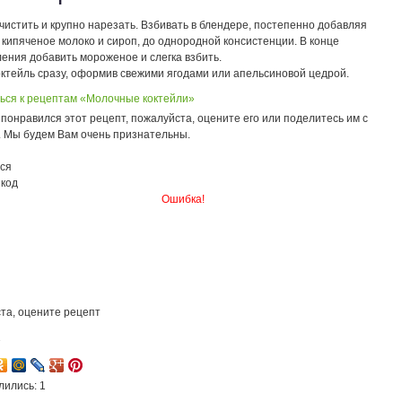
истить и крупно нарезать. Взбивать в блендере, постепенно добавляя
кипяченое молоко и сироп, до однородной консистенции. В конце
ения добавить мороженое и слегка взбить.
октейль сразу, оформив свежими ягодами или апельсиновой цедрой.
ься к рецептам «Молочные коктейли»
понравился этот рецепт, пожалуйста, оцените его или поделитесь им с
. Мы будем Вам очень признательны.
ся
 код
Ошибка!
та, оцените рецепт
7
лились: 1