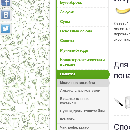
Бутерброды
Закуски
Супы
бананы
2
молоко
40
Основные блюда
морожен
сироп ва
Салаты
Мучные блюда
Кондитерские изделия и
Для
выпечка
пон
Напитки
Молочные коктейли
Алкогольные коктейли
Безалкогольные
коктейли
Пунши, гроги, глинтвейны
Компоты
Спо
Чай, кофе, какао,