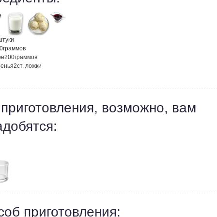
штуки
0
граммов
ое
200
граммов
ренья
2
ст. ложки
 приготовления, возможно, вам
адобятся:
соб приготовления: