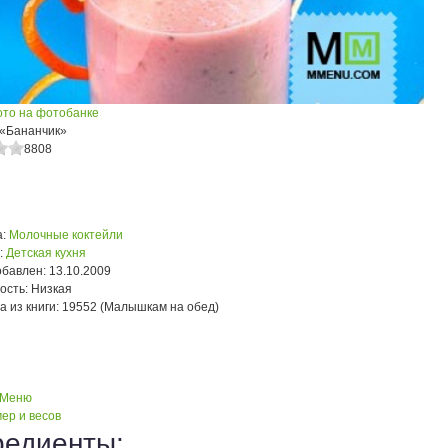
ото на фотобанке
 «Бананчик»
8808
:
Молочные коктейли
:
Детская кухня
обавлен:
13.10.2009
ость:
Низкая
а из книги:
19552 (Малышкам на обед)
 Меню
ер и весов
редиенты: