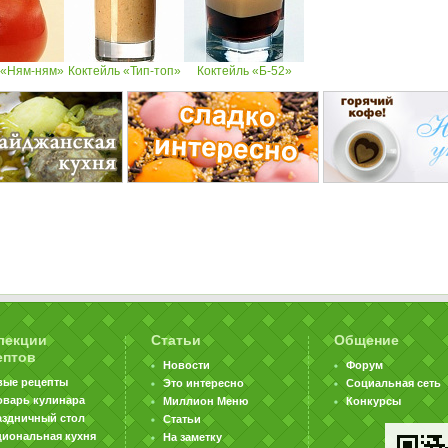
 «Ням-ням»
Коктейль «Тип-топ»
Коктейль «Б-52»
лекции
Статьи
Общение
ептов
Новости
Форум
вые рецепты
Это интересно
Социальная сеть
оварь кулинара
Миллион Меню
Конкурсы
аздничный стол
Статьи
циональная кухня
На заметку