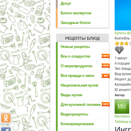
Досуг
Блоги экспертов
Звездные блоги
Купить ф
РЕЦЕПТЫ БЛЮД
Коктейль
Новые рецепты
1
Все о сладостях
? минут
4 порции
О морепродуктах
Тип блюда
Вид кухни
Вся правда о мясе
Рецепт д
Калорийн
Национальная кухня
ID рецепт
Виды кухни
Автор
Для кухонной техники
Видеорецепты
Миллион
Таблица м
Консервирование
Инг