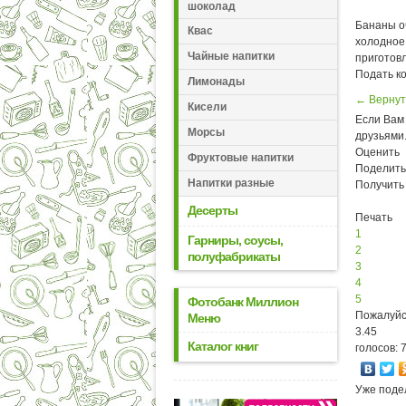
шоколад
Бананы оч
Квас
холодное 
Чайные напитки
приготовл
Подать к
Лимонады
← Вернут
Кисели
Если Вам 
Морсы
друзьями
Оценить
Фруктовые напитки
Поделить
Напитки разные
Получить
Десерты
Печать
1
Гарниры, соусы,
2
полуфабрикаты
3
4
5
Фотобанк Миллион
Пожалуйс
Меню
3.45
Каталог книг
голосов: 
Уже поде