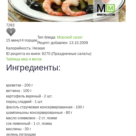
7283
3
Тип блюда:
Морской салат
15 минут
4 порции
Рецепт добавлен:
13.10.2009
Калорийность:
Низкая
ID рецепта из книги:
8270 (Праздничные салаты)
Таблица мер и весов
Ингредиенты:
креветки - 200 г
ветчина - 100 г
картофель вареный - 2 шт.
перец сладкий - 1 шт.
фасоль стручковая консервированная - 100 г
шампиньоны консервированные - 80 г
масло оливковое - 2 ст. ложки
сок лимонный - 1 ст. ложка
маслины - 30 г
зелень петрушки