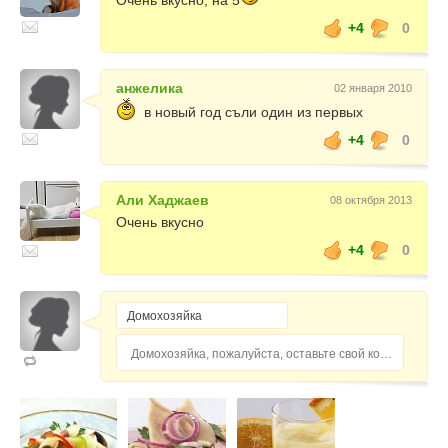
Очень вкусно, на 5
+4
0
анжелика
02 января 2010
в новый год съли один из первых
+4
0
Али Хаджаев
08 октября 2013
Очень вкусно
+4
0
Домохозяйка, пожалуйста, оставьте свой комментарий...