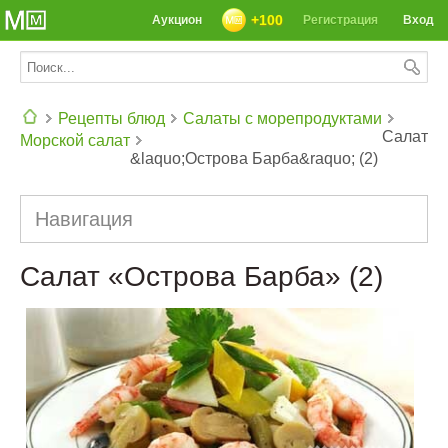
+100
Аукцион
Регистрация
Вход
Рецепты блюд
Салаты с морепродуктами
Салат
Морской салат
&laquo;Острова Барба&raquo; (2)
СЕГОДНЯ: 39142 РЕЦЕПТА
Навигация
Салат «Острова Барба» (2)