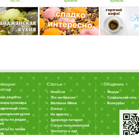
тесте...
кремом
кремом...
лекции
Статьи
Общение
ептов
Новости
Форум
вые рецепты
Это интересно
Социальная сеть
оварь кулинара
Миллион Меню
Конкурсы
аздничный стол
Статьи
циональная кухня
На заметку
цепты по видам
Здоровое питание
хни
Статьи пользователей
епты по типам
Эксперты о еде
юд