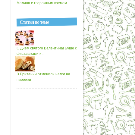
Малина с творожным кремом
Статьи по теме
С Днем святого Валентина! Буше с
фисташками и...
В Британии отменили налог на
пирожки