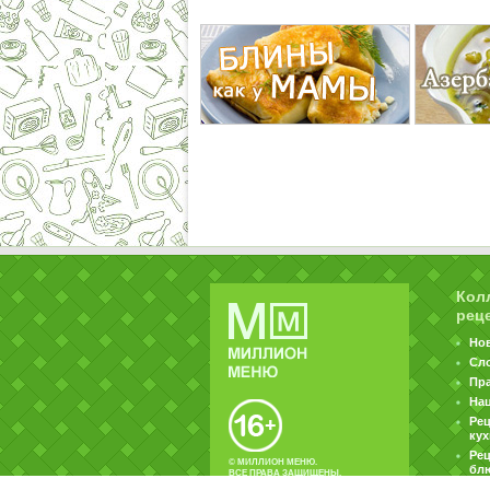
Кол
рец
Но
Сл
Пр
На
Ре
ку
Рец
© МИЛЛИОН МЕНЮ.
бл
ВСЕ ПРАВА ЗАЩИЩЕНЫ.