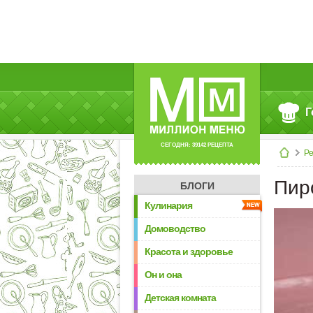
Г
СЕГОДНЯ: 39142 РЕЦЕПТА
Р
Пир
БЛОГИ
Кулинария
Домоводство
Красота и здоровье
Он и она
Детская комната