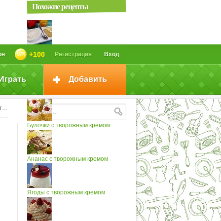
Похожие рецепты
Пирожки с персиками в слоёном
+100
он
Регистрация
Вход
тесте...
Играть
Добавить
Торт с творожным кремом
ом
Булочки с творожным кремом...
Ананас с творожным кремом
Ягоды с творожным кремом