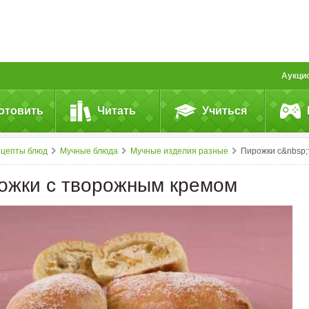
Аукци
отовить
Читать
Учиться
ецепты блюд
Мучные блюда
Мучные изделия разные
Пирожки с&nbsp;творожным крем
ожки с творожным кремом