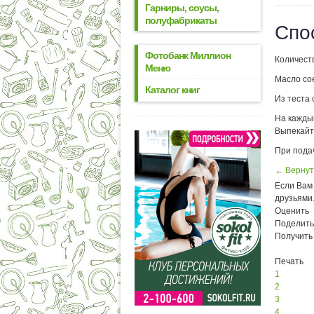
Гарниры, соусы,
полуфабрикаты
Спо
Фотобанк Миллион
Количеств
Меню
Масло сое
Каталог книг
Из теста 
На кажды
Выпекайте
При пода
← Вернут
Если Вам 
друзьями
Оценить
Поделить
Получить
Печать
1
2
3
4