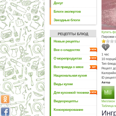
Досуг
Блоги экспертов
Звездные блоги
Купить ф
РЕЦЕПТЫ БЛЮД
Пирожки 
Новые рецепты
1
Все о сладостях
1 час
О морепродуктах
10 порци
Тип блюда
Вся правда о мясе
Рецепт д
Калорийн
Национальная кухня
ID рецепт
Автор
Виды кухни
Для кухонной техники
Видеорецепты
Миллион
Таблица м
Консервирование
Инг