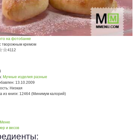
ото на фотобанке
с творожным кремом
4112
й
:
Мучные изделия разные
обавлен:
13.10.2009
ость:
Низкая
а из книги:
12464 (Минимум калорий)
 Меню
ер и весов
редиенты: