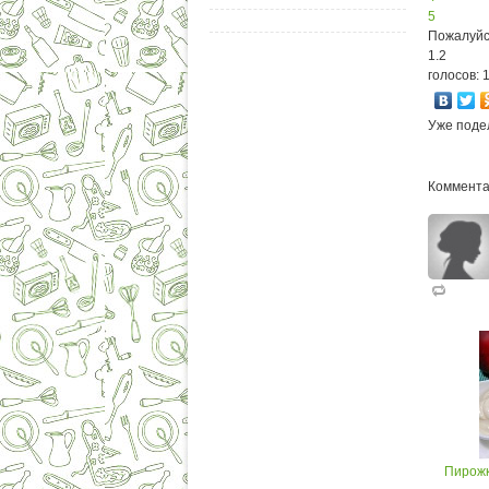
5
Пожалуйс
1.2
голосов: 
Уже поде
Коммента
Пирожк