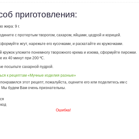
соб приготовления:
о жира: 9 г.
дините с протертым творогом, сахаром, яйцами, цедрой и корицей.
сформуйте жгут, нарежьте его кусочками, и раскатайте их кружочками.
й кружок уложите понемногу творожного крема и изюма, сформуйте пирожки.
 их 40 минут при 200 ºС.
че посыпьте сахарной пудрой.
ься к рецептам «Мучные изделия разные»
понравился этот рецепт, пожалуйста, оцените его или поделитесь им с
. Мы будем Вам очень признательны.
ся
 код
Ошибка!