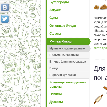
Бутерброды
Закуски
Супы
изюм
100
корица м
Основные блюда
цедра
1
шт
яйца
3
шту
Салаты
сахар
1/2
творог н
Мучные блюда
масло сл
тесто др
Мучные изделия разные
Пельмени, вареники
Блины, блинчики, оладьи
Для
Пицца
Пироги и кулебяки
пон
Кондитерские изделия и
выпечка
Напитки
Десерты