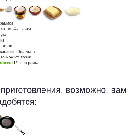
граммов
олотая
1/4
ч. ложки
ука
ки
стакана
ежирный
550
граммов
ивочное
2
ст. ложки
ожжевое
1/4
килограмма
 приготовления, возможно, вам
адобятся: